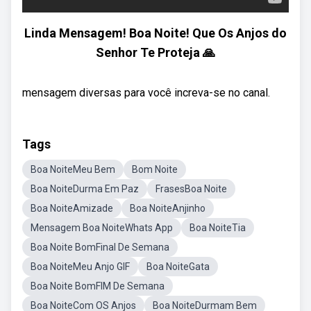
Linda Mensagem! Boa Noite! Que Os Anjos do
Senhor Te Proteja 🙏
mensagem diversas para você increva-se no canal.
Tags
Boa NoiteMeu Bem
Bom Noite
Boa NoiteDurma Em Paz
FrasesBoa Noite
Boa NoiteAmizade
Boa NoiteAnjinho
Mensagem Boa NoiteWhats App
Boa NoiteTia
Boa Noite BomFinal De Semana
Boa NoiteMeu Anjo GIF
Boa NoiteGata
Boa Noite BomFIM De Semana
Boa NoiteCom OS Anjos
Boa NoiteDurmam Bem