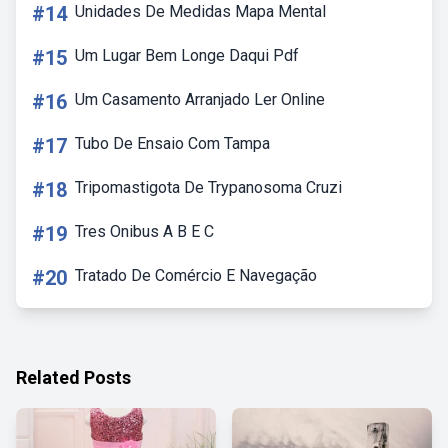
#14
Unidades De Medidas Mapa Mental
#15
Um Lugar Bem Longe Daqui Pdf
#16
Um Casamento Arranjado Ler Online
#17
Tubo De Ensaio Com Tampa
#18
Tripomastigota De Trypanosoma Cruzi
#19
Tres Onibus A B E C
#20
Tratado De Comércio E Navegação
Related Posts