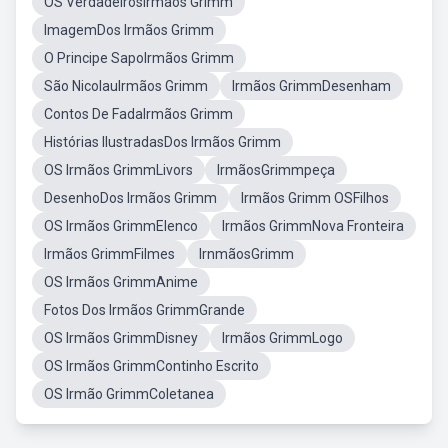
OS VerdadeirosIrmãos Grimm
ImagemDos Irmãos Grimm
O Principe SapoIrmãos Grimm
São NicolauIrmãos Grimm
Irmãos GrimmDesenham
Contos De FadaIrmãos Grimm
Histórias IlustradasDos Irmãos Grimm
OS Irmãos GrimmLivors
IrmãosGrimmpeça
DesenhoDos Irmãos Grimm
Irmãos Grimm OSFilhos
OS Irmãos GrimmElenco
Irmãos GrimmNova Fronteira
Irmãos GrimmFilmes
IrnmãosGrimm
OS Irmãos GrimmAnime
Fotos Dos Irmãos GrimmGrande
OS Irmãos GrimmDisney
Irmãos GrimmLogo
OS Irmãos GrimmContinho Escrito
OS Irmão GrimmColetanea