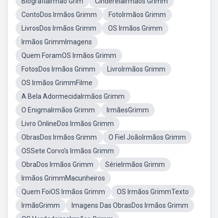
BiografiaIrmão Grim
CinderelaIrmãos Grimm
ContoDos Irmãos Grimm
FotoIrmãos Grimm
LivrosDos Irmãos Grimm
OS Irmãos Grimm
Irmãos GrimmImagens
Quem ForamOS Irmãos Grimm
FotosDos Irmãos Grimm
LivroIrmãos Grimm
OS Irmãos GrimmFilme
A Bela AdormecidaIrmãos Grimm
O EnigmaIrmãos Grimm
IrmãesGrimm
Livro OnlineDos Irmãos Grimm
ObrasDos Irmãos Grimm
O Fiel JoãoIrmãos Grimm
OSSete Corvo's Irmãos Grimm
ObraDos Irmãos Grimm
SérieIrmãos Grimm
Irmãos GrimmMacunheiros
Quem FoiOS Irmãos Grimm
OS Irmãos GrimmTexto
IrmãsGrimm
Imagens Das ObrasDos Irmãos Grimm