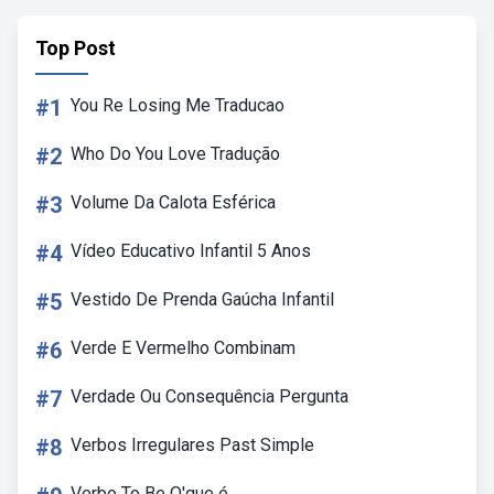
Top Post
#1
You Re Losing Me Traducao
#2
Who Do You Love Tradução
#3
Volume Da Calota Esférica
#4
Vídeo Educativo Infantil 5 Anos
#5
Vestido De Prenda Gaúcha Infantil
#6
Verde E Vermelho Combinam
#7
Verdade Ou Consequência Pergunta
#8
Verbos Irregulares Past Simple
Verbo To Be O'que é