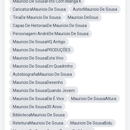
Mauricio De SousaFoto Com Manga K
CaricaturaMauricio De Sousa
AutorMauricio De Sousa
TinaDe Mauricio De Sousa
Mauricio DeSous
Capas De HistoriasDe Mauricio De Sousa
Personagem AndréDe Mauricio De Sousa
Mauricio De SousaHQ Antigo
Mauricio De SousaPRODUÇÕES
Mauricio De SousaEsta Vivo
Mauricio De SousaEm Quadrinho
AutobiografiaMauricio De Sousa
Mauricio De SousaDesenho
Mauricio De SousaQuando Jovem
Mauricio De SousaEle É Vivo
Mauricio De SousaAltura
Mauricio De Sousa30 Anos
BibliotecaMauricio De Sousa
ReleituraMauricio De Sousa
Mauricio De SousaBidu