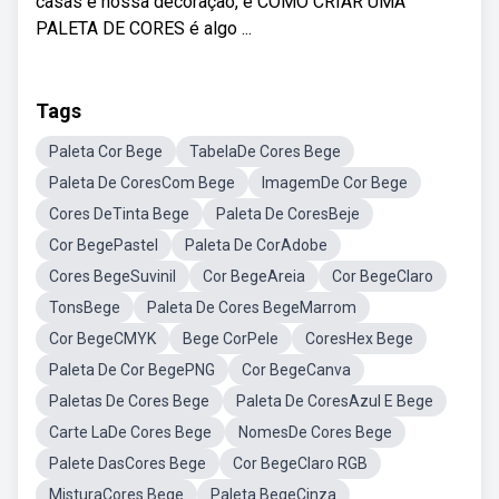
casas e nossa decoração, e COMO CRIAR UMA
PALETA DE CORES é algo ...
Tags
Paleta Cor Bege
TabelaDe Cores Bege
Paleta De CoresCom Bege
ImagemDe Cor Bege
Cores DeTinta Bege
Paleta De CoresBeje
Cor BegePastel
Paleta De CorAdobe
Cores BegeSuvinil
Cor BegeAreia
Cor BegeClaro
TonsBege
Paleta De Cores BegeMarrom
Cor BegeCMYK
Bege CorPele
CoresHex Bege
Paleta De Cor BegePNG
Cor BegeCanva
Paletas De Cores Bege
Paleta De CoresAzul E Bege
Carte LaDe Cores Bege
NomesDe Cores Bege
Palete DasCores Bege
Cor BegeClaro RGB
MisturaCores Bege
Paleta BegeCinza