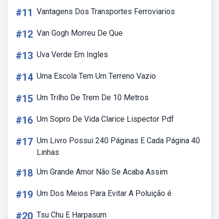
#11
Vantagens Dos Transportes Ferroviarios
#12
Van Gogh Morreu De Que
#13
Uva Verde Em Ingles
#14
Uma Escola Tem Um Terreno Vazio
#15
Um Trilho De Trem De 10 Metros
#16
Um Sopro De Vida Clarice Lispector Pdf
#17
Um Livro Possui 240 Páginas E Cada Página 40
Linhas
#18
Um Grande Amor Não Se Acaba Assim
#19
Um Dos Meios Para Evitar A Poluição é
#20
Tsu Chu E Harpasum