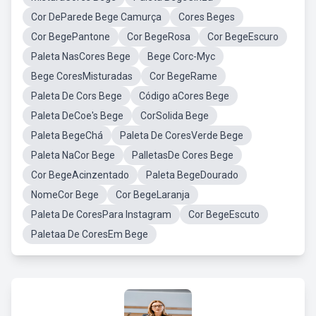
Cor DeParede Bege Camurça
Cores Beges
Cor BegePantone
Cor BegeRosa
Cor BegeEscuro
Paleta NasCores Bege
Bege Corc-Myc
Bege CoresMisturadas
Cor BegeRame
Paleta De Cors Bege
Código aCores Bege
Paleta DeCoe's Bege
CorSolida Bege
Paleta BegeChá
Paleta De CoresVerde Bege
Paleta NaCor Bege
PalletasDe Cores Bege
Cor BegeAcinzentado
Paleta BegeDourado
NomeCor Bege
Cor BegeLaranja
Paleta De CoresPara Instagram
Cor BegeEscuto
Paletaa De CoresEm Bege