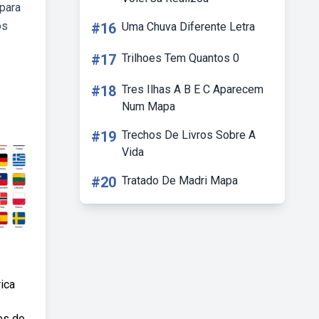
para
os
#16
Uma Chuva Diferente Letra
#17
Trilhoes Tem Quantos 0
#18
Tres Ilhas A B E C Aparecem
Num Mapa
#19
Trechos De Livros Sobre A
Vida
#20
Tratado De Madri Mapa
ica
es do