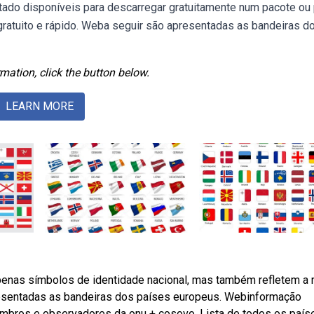
tado disponíveis para descarregar gratuitamente num pacote ou 
 gratuito e rápido. Weba seguir são apresentadas as bandeiras d
mation, click the button below.
LEARN MORE
enas símbolos de identidade nacional, mas também refletem a r
apresentadas as bandeiras dos países europeus. Webinformação
embros e observadores da onu + cosovo. Lista de todos os país