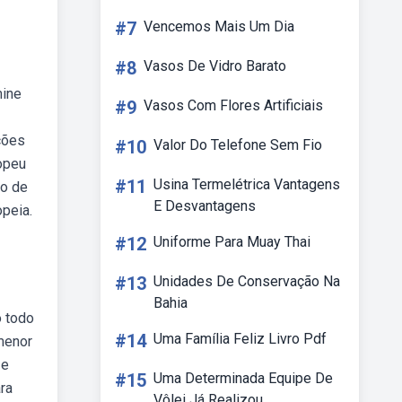
#7
Vencemos Mais Um Dia
#8
Vasos De Vidro Barato
mine
#9
Vasos Com Flores Artificiais
ções
#10
Valor Do Telefone Sem Fio
opeu
#11
Usina Termelétrica Vantagens
do de
E Desvantagens
peia.
#12
Uniforme Para Muay Thai
#13
Unidades De Conservação Na
Bahia
o todo
#14
Uma Família Feliz Livro Pdf
 menor
 e
#15
Uma Determinada Equipe De
ra
Vôlei Já Realizou