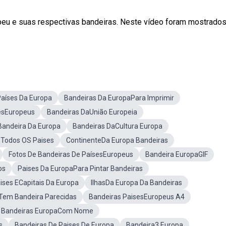
peu e suas respectivas bandeiras. Neste vídeo foram mostrado
Países Da Europa
Bandeiras Da EuropaPara Imprimir
esEuropeus
Bandeiras DaUnião Europeia
Bandeira Da Europa
Bandeiras DaCultura Europa
e Todos OS Paises
ContinenteDa Europa Bandeiras
Fotos De Bandeiras De PaísesEuropeus
Bandeira EuropaGIF
os
Paises Da EuropaPara Pintar Bandeiras
ises ECapitais Da Europa
IlhasDa Europa Da Bandeiras
Tem Bandeira Parecidas
Bandeiras PaisesEuropeus A4
Bandeiras EuropaCom Nome
s
Bandeiras De Paises De Europa
Bandeira3 Europa