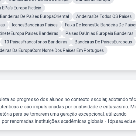
 EPaís Europa Fictício
Bandeiras De Países EuropaOriental
AndeirasDe Todos OS Paises
ias
IconesBandeiras Paises
Faixa De IconesDe Bandeira De Paise
tineteEuropa Paises Bandeiras
Paises DaUniao Europeia Bandeiras
10 PaisesFrancofonos Bandeiras
Bandeiras De PaisesEuropeus
deiras Da EuropaCom Nome Dos Paises Em Portugues
leta ao progresso dos alunos no contexto escolar, adotando té
tênticas e são impulsionadas por criatividade e entusiasmo. M
etória para se tornarem uma geração excepcional, utilizando
 por renomadas instituições acadêmicas globais - fdp.aau.edu.et