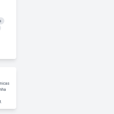
s
cnicas
inha
.