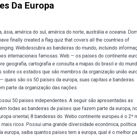
ses Da Europa
ásia, américa do sul, américa do norte, austrália e oceania. Do
ve finally created a flag quiz that covers all the countries of
lenging. Webdescubra as bandeiras do mundo, incluindo informa
ões internacionais famosas. Web — os países do continente eur
re geografia, cartografia e consulta a mapas do brasil e do mun
s sobre os estados que são membros da organização união euro
 quais são os 50 países da europa, suas capitais e bandeiras.
em parte da organização das nações.
ssui 50 países independentes. A seguir são apresentadas as
ém todas as bandeiras de países que fazem parte da europa, n
europa oriental, 8 bandeiras do. Webo continente europeu é o 2º
s mais ricos. Possui uma grande diversidade econômica, política
da europa, saiba quantos países tem a europa, qual é o melhor pa