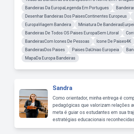
Bandeiras Da EuropaLegenda Em Portugues
Bandeiras
Desenhar Bandeiras Dos PaisesContinentes Europeus
EuropaViagem Bandeira
Miniatura De BandeirasEurpe
Bandeiras De Todos OS Paises EuropaSem Litoral
Con
BandeirasCom Icones De Pessoas
Icone De Paises4K
BandeirasDos Paises
Paises DaUniao Europeia
Ban
MapaDa Europa Bandeiras
Sandra
Como orientador, minha entrega é comp
pedagógicas que valorizam relações au
meta é guiar os estudantes em sua traj
estratégias educacionais reconhecidas