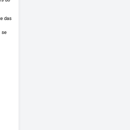
te das
e se