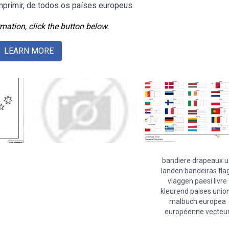
primir, de todos os países europeus.
mation, click the button below.
LEARN MORE
bandiere drapeaux 
landen bandeiras fla
vlaggen paesi livre
kleurend paises unio
malbuch europea
européenne vecteu