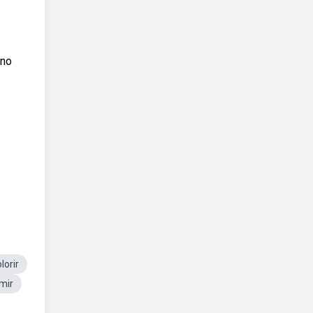
 no
orir
mir