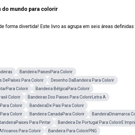
 do mundo para colorir
 forma divertida! Este livro as agrupa em seis áreas definidas
ndeiras
Bandeira PaisesPara Colorir
s DePaíses Para Colorir
Desenho DaBandeira Para Colorir
tarPara Colorir
Bandeira BélgicaPara Colorir
sil Colorir
Bandeiras Dos Paises Para ColorirLetra A
ara Colorir
BandeiraDe Pais Para Colorir
Para Colorir
Bandeira CanadaPara Colorir
BandeiraDinamarca Col
andeiraPaises Para Pintar
Bandeira De Portugal Para ColorirE Impri
fricanos Para Colorir
Bandeira Para ColorirPNG