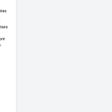
iras
.
aíses
rir
.