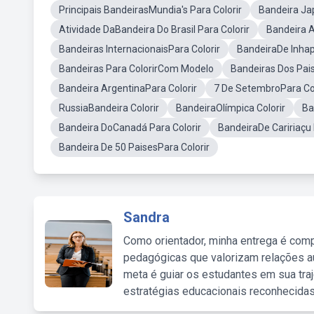
Principais BandeirasMundia's Para Colorir
Bandeira Ja
Atividade DaBandeira Do Brasil Para Colorir
Bandeira A
Bandeiras InternacionaisPara Colorir
BandeiraDe Inhapi
Bandeiras Para ColorirCom Modelo
Bandeiras Dos Pais
Bandeira ArgentinaPara Colorir
7 De SetembroPara Col
RussiaBandeira Colorir
BandeiraOlímpica Colorir
Ba
Bandeira DoCanadá Para Colorir
BandeiraDe Caririaçu 
Bandeira De 50 PaisesPara Colorir
Sandra
Como orientador, minha entrega é comp
pedagógicas que valorizam relações au
meta é guiar os estudantes em sua traj
estratégias educacionais reconhecidas