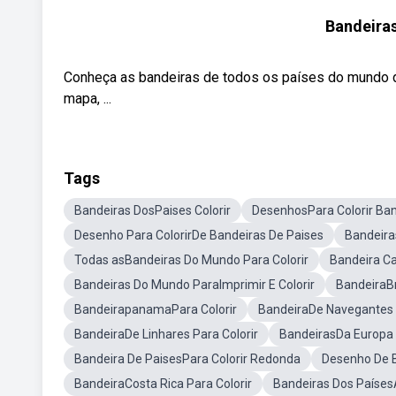
Bandeiras
Conheça as bandeiras de todos os países do mundo de
mapa, ...
Tags
Bandeiras DosPaises Colorir
DesenhosPara Colorir Ba
Desenho Para ColorirDe Bandeiras De Paises
Bandeira
Todas asBandeiras Do Mundo Para Colorir
Bandeira Ca
Bandeiras Do Mundo ParaImprimir E Colorir
BandeiraBra
BandeirapanamaPara Colorir
BandeiraDe Navegantes P
BandeiraDe Linhares Para Colorir
BandeirasDa Europa 
Bandeira De PaisesPara Colorir Redonda
Desenho De B
BandeiraCosta Rica Para Colorir
Bandeiras Dos PaísesA