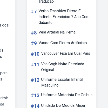
Tradução
#7
Verbo Transitivo Direto E
Indireto Exercicios 7 Ano Com
Gabarito
s dos
#8
Veia Arterial Na Perna
#9
Vasos Com Flores Artificiais
os
#10
Vancouver Fica Em Qual País
es
#11
Van Gogh Noite Estrelada
Original
 para
os
#12
Uniforme Escolar Infantil
Masculino
#13
Uniforme Motorista De Onibus
rimir.
 da
#14
Unidade De Medida Mapa