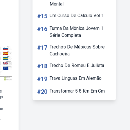
Mental
#15
Um Curso De Calculo Vol 1
#16
Turma Da Mônica Jovem 1
Série Completa
#17
Trechos De Músicas Sobre
Cachoeira
#18
Trecho De Romeu E Julieta
#19
Trava Linguas Em Alemão
#20
Transformar 5 8 Km Em Cm
ue
gs
ne
r