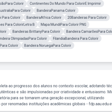
pãoPara Colorir
Continentes Do Mundo Para ColorirE Imprimir
ustraliaPara Colorir
BandeiraPanama Colorir
 Para Colorir
BandeiraAfrica Colorir
20Bandeiras Para Colorir
es Para ColorirLetra B
Mapa MundiPara Colorir PNG
orir
Bandeiras BrittanyPara Colorir
Bandeira CamarõesPara Colo
ndeira OlimpiadasPara Colorir
FilandiaBandeira Para Colorir
Para Colorir
Bandeira NoruegaPara Colorir
leta ao progresso dos alunos no contexto escolar, adotando té
tênticas e são impulsionadas por criatividade e entusiasmo. M
etória para se tornarem uma geração excepcional, utilizando
 por renomadas instituições acadêmicas globais - fdp.aau.edu.et