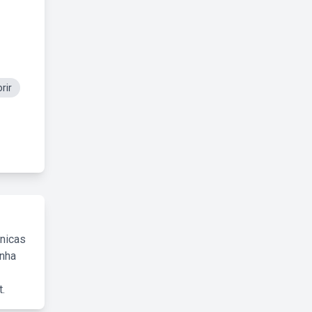
rir
cnicas
inha
.