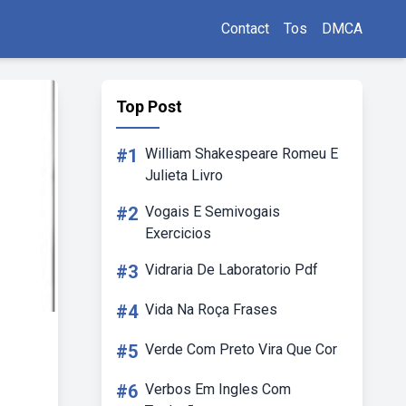
Contact
Tos
DMCA
Top Post
#1
William Shakespeare Romeu E
Julieta Livro
#2
Vogais E Semivogais
Exercicios
#3
Vidraria De Laboratorio Pdf
#4
Vida Na Roça Frases
#5
Verde Com Preto Vira Que Cor
#6
Verbos Em Ingles Com