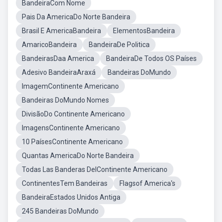
BandeiraCom Nome
Pais Da AmericaDo Norte Bandeira
Brasil E AmericaBandeira
ElementosBandeira
AmaricoBandeira
BandeiraDe Politica
BandeirasDaa America
BandeiraDe Todos OS Países
Adesivo BandeiraAraxá
Bandeiras DoMundo
ImagemContinente Americano
Bandeiras DoMundo Nomes
DivisãoDo Continente Americano
ImagensContinente Americano
10 PaísesContinente Americano
Quantas AmericaDo Norte Bandeira
Todas Las Banderas DelContinente Americano
ContinentesTem Bandeiras
Flagsof America's
BandeiraEstados Unidos Antiga
245 Bandeiras DoMundo