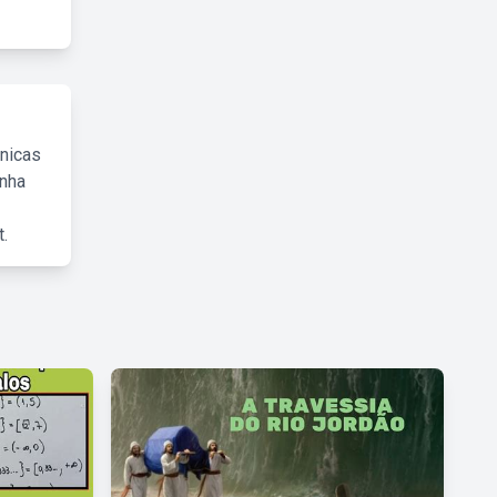
cnicas
inha
.