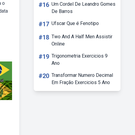
a o
#16
Um Cordel De Leandro Gomes
data
De Barros
#17
Ufscar Que é Fenotipo
#18
Two And A Half Men Assistir
Online
#19
Trigonometria Exercicios 9
Ano
#20
Transformar Numero Decimal
Em Fração Exercicios 5 Ano