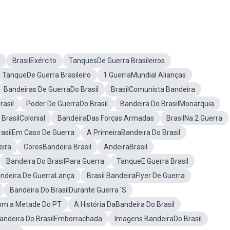
BrasilExército
TanquesDe Guerra Brasileiros
TanqueDe Guerra Brasileiro
1 GuerraMundial Alianças
Bandeiras De GuerraDo Brasil
BrasilComunista Bandeira
rasil
Poder De GuerraDo Brasil
Bandeira Do BrasilMonarquia
BrasilColonial
BandeiraDas Forças Armadas
BrasilNa 2 Guerra
rasilEm Caso De Guerra
A PrimeiraBandeira Do Brasil
eira
CoresBandeira Brasil
AndeiraBrasil
Bandeira Do BrasilPara Guerra
TanqueE Guerra Brasil
ndeira De GuerraLança
Brasil BandeiraFlyer De Guerra
Bandeira Do BrasilDurante Guerra 'S
Com a Metade Do PT
A História DaBandeira Do Brasil
andeira Do BrasilEmborrachada
Imagens BandeiraDo Brasil