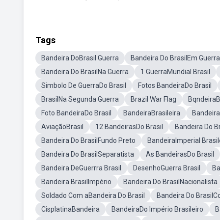
Tags
Bandeira DoBrasil Guerra
Bandeira Do BrasilEm Guerra
Bandeira Do BrasilNa Guerra
1 GuerraMundial Brasil
Simbolo De GuerraDo Brasil
Fotos BandeiraDo Brasil
BrasilNa Segunda Guerra
Brazil War Flag
BqndeiraB
Foto BandeiraDo Brasil
BandeiraBrasileira
Bandeira 
AviaçãoBrasil
12 BandeirasDo Brasil
Bandeira Do B
Bandeira Do BrasilFundo Preto
BandeiraImperial Brasil
Bandeira Do BrasilSeparatista
As BandeirasDo Brasil
Bandeira DeGuerrra Brasil
DesenhoGuerra Brasil
Ba
Bandeira BrasilImpério
Bandeira Do BrasilNacionalista
Soldado Com aBandeira Do Brasil
Bandeira Do Brasil
CisplatinaBandeira
BandeiraDo Império Brasileiro
B