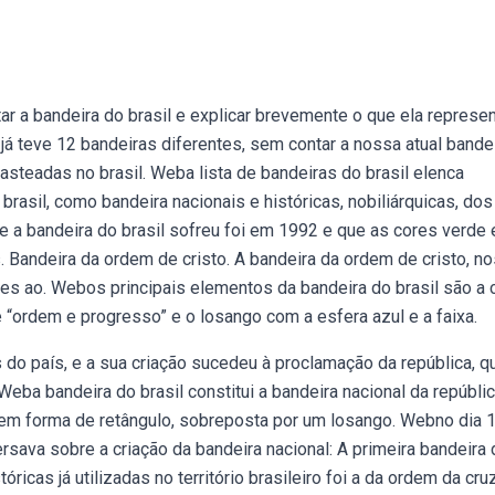
r a bandeira do brasil e explicar brevemente o que ela represen
l já teve 12 bandeiras diferentes, sem contar a nossa atual bandei
steadas no brasil. Weba lista de bandeiras do brasil elenca
brasil, como bandeira nacionais e históricas, nobiliárquicas, dos
e a bandeira do brasil sofreu foi em 1992 e que as cores verde 
. Bandeira da ordem de cristo. A bandeira da ordem de cristo, n
es ao. Webos principais elementos da bandeira do brasil são a 
se “ordem e progresso” e o losango com a esfera azul e a faixa.
do país, e a sua criação sucedeu à proclamação da república, q
eba bandeira do brasil constitui a bandeira nacional da repúbli
 em forma de retângulo, sobreposta por um losango. Webno dia 
rsava sobre a criação da bandeira nacional: A primeira bandeira 
ricas já utilizadas no território brasileiro foi a da ordem da cru