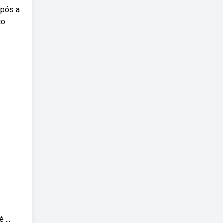
após a
co
...