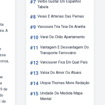
#7
Verbo Gustar Em Espanhol
Tabela
#8
Veias E Arterias Das Pernas
ta.
#9
Vassoura Tira Teia De Aranha
ra. A
#10
Varal De Chão Apartamento
#11
Vantagem E Desvantagem Do
e
Transporte Ferroviário
ossa
coroa,
#12
Vancouver Fica Em Qual País
#13
Valsa Do Amor Os Atuais
ue
#14
Utopia Thomas More Redação
ca
19 de
#15
Unidade De Medida Mapa
do
Mental
z de