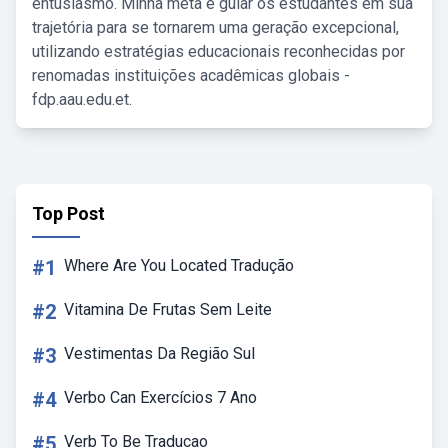
entusiasmo. Minha meta é guiar os estudantes em sua
trajetória para se tornarem uma geração excepcional,
utilizando estratégias educacionais reconhecidas por
renomadas instituições acadêmicas globais -
fdp.aau.edu.et.
Top Post
#1
Where Are You Located Tradução
#2
Vitamina De Frutas Sem Leite
#3
Vestimentas Da Região Sul
#4
Verbo Can Exercícios 7 Ano
#5
Verb To Be Traducao