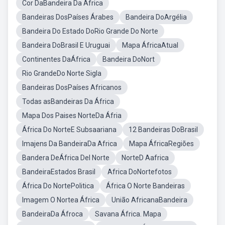
Cor DaBandeira Da África
Bandeiras DosPaíses Árabes
Bandeira DoArgélia
Bandeira Do Estado DoRio Grande Do Norte
Bandeira DoBrasil E Uruguai
Mapa ÁfricaAtual
Continentes DaÁfrica
Bandeira DoNort
Rio GrandeDo Norte Sigla
Bandeiras DosPaíses Africanos
Todas asBandeiras Da África
Mapa Dos Paises NorteDa Áfria
África Do NorteE Subsaariana
12 Bandeiras DoBrasil
Imajens Da BandeiraDa Africa
Mapa ÁfricaRegiões
Bandera DeÁfrica Del Norte
NorteD Aafrica
BandeiraEstados Brasil
Africa DoNortefotos
África Do NortePolitica
África O Norte Bandeiras
Imagem O Nortea África
União AfricanaBandeira
BandeiraDa Áfroca
Savana África. Mapa