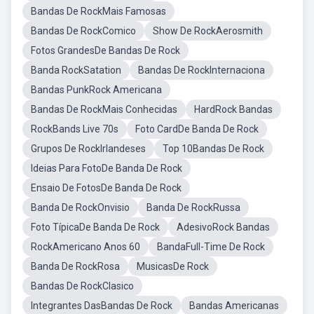
Bandas De RockMais Famosas
Bandas De RockComico
Show De RockAerosmith
Fotos GrandesDe Bandas De Rock
Banda RockSatation
Bandas De RockInternaciona
Bandas PunkRock Americana
Bandas De RockMais Conhecidas
HardRock Bandas
RockBands Live 70s
Foto CardDe Banda De Rock
Grupos De RockIrlandeses
Top 10Bandas De Rock
Ideias Para FotoDe Banda De Rock
Ensaio De FotosDe Banda De Rock
Banda De RockOnvisio
Banda De RockRussa
Foto TípicaDe Banda De Rock
AdesivoRock Bandas
RockAmericano Anos 60
BandaFull-Time De Rock
Banda De RockRosa
MusicasDe Rock
Bandas De RockClasico
Integrantes DasBandas De Rock
Bandas Americanas