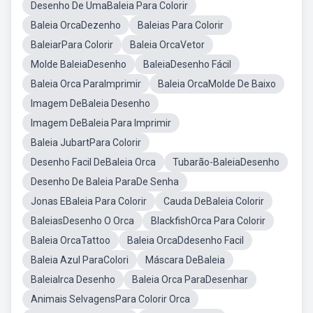
Desenho De UmaBaleia Para Colorir
Baleia OrcaDezenho
Baleias Para Colorir
BaleiarPara Colorir
Baleia OrcaVetor
Molde BaleiaDesenho
BaleiaDesenho Fácil
Baleia Orca ParaImprimir
Baleia OrcaMolde De Baixo
Imagem DeBaleia Desenho
Imagem DeBaleia Para Imprimir
Baleia JubartPara Colorir
Desenho Facil DeBaleia Orca
Tubarão-BaleiaDesenho
Desenho De Baleia ParaDe Senha
Jonas EBaleia Para Colorir
Cauda DeBaleia Colorir
BaleiasDesenho O Orca
BlackfishOrca Para Colorir
Baleia OrcaTattoo
Baleia OrcaDdesenho Facil
Baleia Azul ParaColori
Máscara DeBaleia
BaleiaIrca Desenho
Baleia Orca ParaDesenhar
Animais SelvagensPara Colorir Orca