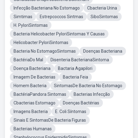
Infecção Bacteriana No Estomago
Cbacteria Urina
Simtimas
Estrepcoccos Sintmas
SiboSintomas
H. PyloriSintomas
Bacteria Helicobacter PyloriSintomas Y Causas
Helicobacter PyloriSintomas
Bacteria No EstomagoSintomas
Doenças Bacteriana
BactériaDo Mal
Disenteria BacterianaSintoma
Doença Bacteriana
Bactaria Agapilori
Imagem De Bacterias
Bacteria Feia
Homem Bacteria
SintomasDe Bacteria No Estomago
BactériaPandora Sintomas
Bacterias Infecção
Cbacterias Estomago
Doenças Bactérias
Imagens Bacteria
E. Coli Síntomas
Sinais E SintomasDe Bacteria Figuras
Bacterias Humanas
Staphylococcus EpidermidisSintomas