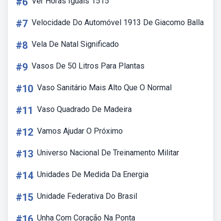
#6
Ver Horas Iguais 1515
#7
Velocidade Do Automóvel 1913 De Giacomo Balla
#8
Vela De Natal Significado
#9
Vasos De 50 Litros Para Plantas
#10
Vaso Sanitário Mais Alto Que O Normal
#11
Vaso Quadrado De Madeira
#12
Vamos Ajudar O Próximo
#13
Universo Nacional De Treinamento Militar
#14
Unidades De Medida Da Energia
#15
Unidade Federativa Do Brasil
#16
Unha Com Coração Na Ponta