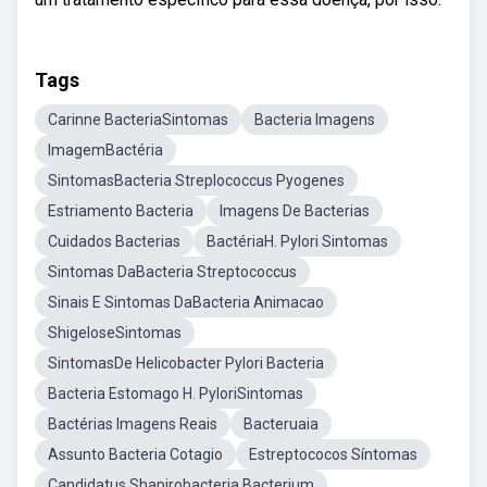
Tags
Carinne BacteriaSintomas
Bacteria Imagens
ImagemBactéria
SintomasBacteria Streplococcus Pyogenes
Estriamento Bacteria
Imagens De Bacterias
Cuidados Bacterias
BactériaH. Pylori Sintomas
Sintomas DaBacteria Streptococcus
Sinais E Sintomas DaBacteria Animacao
ShigeloseSintomas
SintomasDe Helicobacter Pylori Bacteria
Bacteria Estomago H. PyloriSintomas
Bactérias Imagens Reais
Bacteruaia
Assunto Bacteria Cotagio
Estreptococos Síntomas
Candidatus Shapirobacteria Bacterium