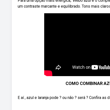
Para uma opção mais enérgica,. Webo azul é o complem
um contraste marcante e equilibrado. Tons mais claro
COMO COMBINAR AZUL
E aí , azul e laranja pode ? ou não ? será ? Confira as