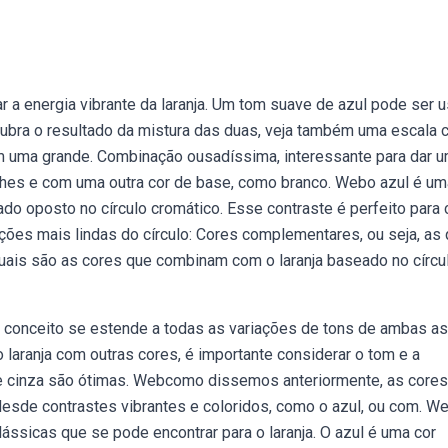
r a energia vibrante da laranja. Um tom suave de azul pode ser 
bra o resultado da mistura das duas, veja também uma escala 
m uma grande. Combinação ousadíssima, interessante para dar 
lhes e com uma outra cor de base, como branco. Webo azul é um
ado oposto no círculo cromático. Esse contraste é perfeito para c
es mais lindas do círculo: Cores complementares, ou seja, as
uais são as cores que combinam com o laranja baseado no círcu
se conceito se estende a todas as variações de tons de ambas as
laranja com outras cores, é importante considerar o tom e a
 e cinza são ótimas. Webcomo dissemos anteriormente, as core
esde contrastes vibrantes e coloridos, como o azul, ou com. W
ssicas que se pode encontrar para o laranja. O azul é uma cor