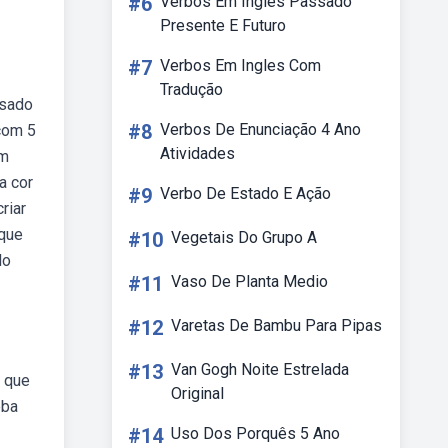
#6
Verbos Em Ingles Passado
Presente E Futuro
#7
Verbos Em Ingles Com
Tradução
usado
#8
Verbos De Enunciação 4 Ano
com 5
Atividades
um
a cor
#9
Verbo De Estado E Ação
riar
 que
#10
Vegetais Do Grupo A
lo
#11
Vaso De Planta Medio
#12
Varetas De Bambu Para Pipas
#13
Van Gogh Noite Estrelada
s que
Original
eba
#14
Uso Dos Porquês 5 Ano