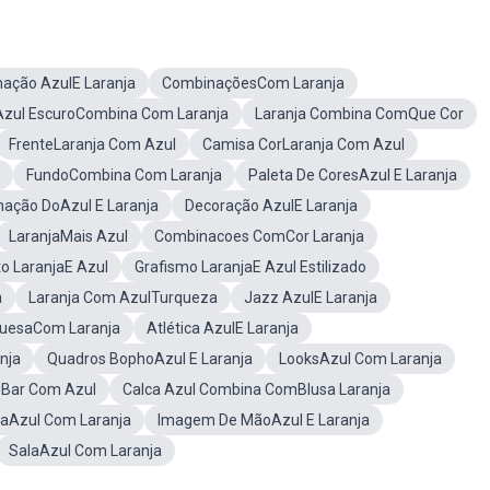
ação AzulE Laranja
CombinaçõesCom Laranja
Azul EscuroCombina Com Laranja
Laranja Combina ComQue Cor
FrenteLaranja Com Azul
Camisa CorLaranja Com Azul
FundoCombina Com Laranja
Paleta De CoresAzul E Laranja
ação DoAzul E Laranja
Decoração AzulE Laranja
LaranjaMais Azul
Combinacoes ComCor Laranja
o LaranjaE Azul
Grafismo LaranjaE Azul Estilizado
a
Laranja Com AzulTurqueza
Jazz AzulE Laranja
quesaCom Laranja
Atlética AzulE Laranja
nja
Quadros BophoAzul E Laranja
LooksAzul Com Laranja
iBar Com Azul
Calca Azul Combina ComBlusa Laranja
aAzul Com Laranja
Imagem De MãoAzul E Laranja
SalaAzul Com Laranja