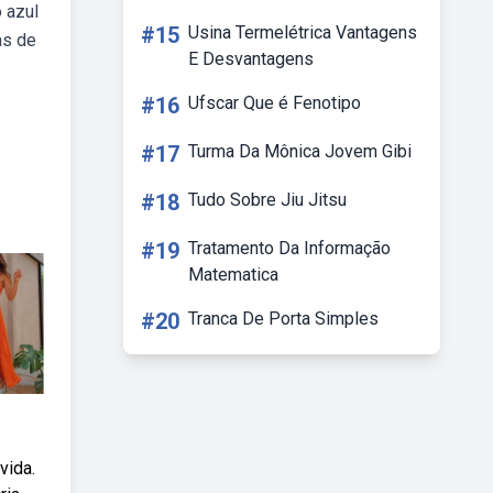
 azul
#15
Usina Termelétrica Vantagens
as de
E Desvantagens
#16
Ufscar Que é Fenotipo
#17
Turma Da Mônica Jovem Gibi
#18
Tudo Sobre Jiu Jitsu
#19
Tratamento Da Informação
Matematica
#20
Tranca De Porta Simples
vida.