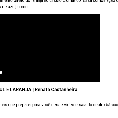
ento direto do laranja no círculo cromático. Essa combinação c
s de azul, como.
 E LARANJA | Renata Castanheira
 dicas que preparei para você nesse vídeo e saia do neutro básico