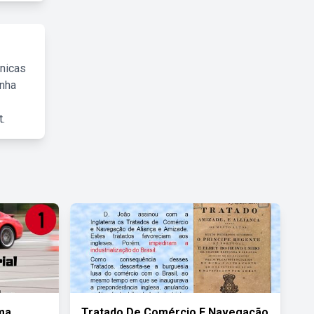
cnicas
inha
.
ma
Tratado De Comércio E Navegação