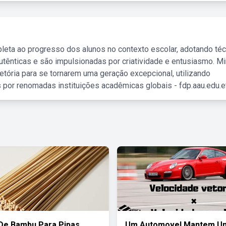
leta ao progresso dos alunos no contexto escolar, adotando té
tênticas e são impulsionadas por criatividade e entusiasmo. M
etória para se tornarem uma geração excepcional, utilizando
 por renomadas instituições acadêmicas globais - fdp.aau.edu.et
De Bambu Para Pipas
Um Automovel Mantem U