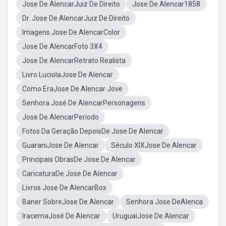
Jose De AlencarJuiz De Direito
Jose De Alencar1858
Dr. Jose De AlencarJuiz De Direito
Imagens Jose De AlencarColor
Jose De AlencarFoto 3X4
Jose De AlencarRetrato Realista
Livro LuciolaJose De Alencar
Como EraJose De Alencar Jove
Senhora José De AlencarPersonagens
Jose De AlencarPeriodo
Fotos Da Geração DepoisDe Jose De Alencar
GuaraniJose De Alencar
Século XIXJose De Alencar
Principais ObrasDe Jose De Alencar
CaricaturaDe Jose De Alencar
Livros Jose De AlencarBox
Baner SobreJose De Alencar
Senhora Jose DeAlenca
IracemaJosé De Alencar
UruguaiJose De Alencar