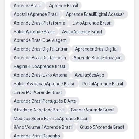
AprendaBrasil
Aprende Brasil
ApostilaAprende Brasil
Aprende BrasilDigital Acessar
Aprende BrasilPlataforma
LivroAprende Brasil
HabileAprende Brasil
AviãoAprende Brasil
Aprende BrasilQue Viagem
Aprende BrasilDigital Entrar
Aprender BrasilDigital
Aprende BrasilDigital Login
Aprende BrasilEducação
Pagina 4 DoAprende Brasil
Aprende BrasilLivro Antena
AvaliaçõesApp
Habile AvaliacaoAprende Brasil
PortalAprende Brasil
Livros PDFAprende Brasil
Aprende BrasilPortuguês E Arte
Atividade AdaptadaBrasil
BannerAprende Brasil
Medidas Sobre FormasAprende Brasil
9Ano Volume 1Aprende Brasil
Grupo 5Aprende Brasil
Aprende BrasilDesenho