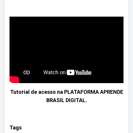
Tutorial de acesso na PLATAFORMA APRENDE
BRASIL DIGITAL.
Tags