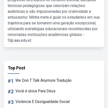
técnicas pedagógicas que valorizam relações
autênticas e são impulsionadas por criatividade e
entusiasmo. Minha meta é guiar os estudantes em sua
trajetória para se tornarem uma geração excepcional,
utilizando estratégias educacionais reconhecidas por
renomadas instituições acadêmicas globais -
fdp.aau.edu.et.
Top Post
#1
We Don T Talk Anymore Tradução
#2
Você é única Para Deus
#3
Violencia E Desigualdade Social