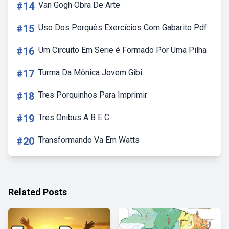
#14
Van Gogh Obra De Arte
#15
Uso Dos Porquês Exercícios Com Gabarito Pdf
#16
Um Circuito Em Serie é Formado Por Uma Pilha
#17
Turma Da Mônica Jovem Gibi
#18
Tres Porquinhos Para Imprimir
#19
Tres Onibus A B E C
#20
Transformando Va Em Watts
Related Posts