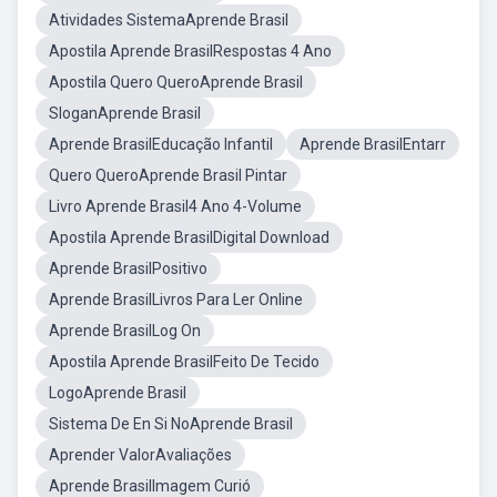
Atividades SistemaAprende Brasil
Apostila Aprende BrasilRespostas 4 Ano
Apostila Quero QueroAprende Brasil
SloganAprende Brasil
Aprende BrasilEducação Infantil
Aprende BrasilEntarr
Quero QueroAprende Brasil Pintar
Livro Aprende Brasil4 Ano 4-Volume
Apostila Aprende BrasilDigital Download
Aprende BrasilPositivo
Aprende BrasilLivros Para Ler Online
Aprende BrasilLog On
Apostila Aprende BrasilFeito De Tecido
LogoAprende Brasil
Sistema De En Si NoAprende Brasil
Aprender ValorAvaliações
Aprende BrasilImagem Curió