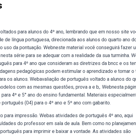
s
 voltados para alunos do 4º ano, lembrando que em nosso site v
de de língua portuguesa, direcionada aos alunos do quarto ano d
o uso da pontuação. Webneste material você conseguirá fazer 
nesta série para se adequar com a realidade da sua turminha. 
rtuguês para 4º ano que consideram as diretrizes da bncc e os t
dagens pedagógicas podem estimular o aprendizado e tornar o
ara os alunos. Webavaliação de português voltado a alunos do q
 modelos com as mesmas questões, prova a e b,. Webnesta págin
para 4º e 5° ano do ensino fundamental. Materiais especialmen
 português (04) para o 4º ano e 5º ano com gabarito.
to para impressão. Webas atividades de português 4º ano, aqui
uldades do professor em sala de aula. Bem como no planejamen
ortuguês para imprimir e baixar a vontade. As atividades são