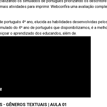
cializando os simulados de português priorizando os descritore
ais atividades para imprimir. Webconfira uma avaliação comple
 português 4º ano, elucida as habilidades desenvolvidas pelo
mulado do 4º ano de português que disponibilizamos, é a melho
eiçoar o aprendizado dos educandos, além de.
S - GÊNEROS TEXTUAIS | AULA 01