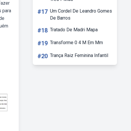
fazer
s para
#17
Um Cordel De Leandro Gomes
De Barros
 de
guém
#18
Tratado De Madri Mapa
#19
Transforme 0 4 M Em Mm
#20
Trança Raiz Feminina Infantil