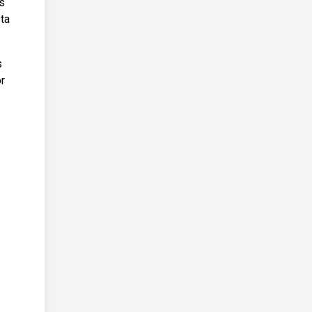
s
ta
s
r