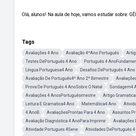
Olá, alunos! Na aula de hoje, vamos estudar sobre:
Tags
Avaliações 4 Ano
Avaliação 4ºAno Português
Arti
Testes DePortuguês 4 Ano
Português 4 AnoFundamen
Língua Portuguesa4 Ano
Desafios DePortuguês 4 Ano
Avaliação De Português4º Ano 2º Bimestre
Avaliaçõe
Prova De Português 4 AnoSobre O Natal
Sondagem4 A
Avaliações 4 AnosPortuguêsimestre
Artigo Gramatic
Leitura E Gramatica4 Ano
Matemática4 Ano
Ativi
4 AnoB
AvaliaçõesProntas Para 4 Ano
Assuntos P
Avaliação Diagnóstica 4 AnoPara Imprimir
Avaliações
Atividade Portugues 4Serie
Atividades DePortuguês 4