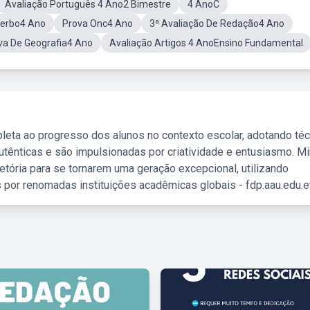
Avaliação Português 4 Ano2 Bimestre
4 AnoC
Verbo4 Ano
Prova Onc4 Ano
3ª Avaliação De Redação4 Ano
iva De Geografia4 Ano
Avaliação Artigos 4 AnoEnsino Fundamental
leta ao progresso dos alunos no contexto escolar, adotando té
tênticas e são impulsionadas por criatividade e entusiasmo. M
etória para se tornarem uma geração excepcional, utilizando
 por renomadas instituições acadêmicas globais - fdp.aau.edu.et