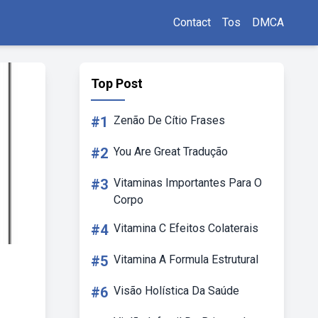
Contact
Tos
DMCA
Top Post
#1
Zenão De Cítio Frases
#2
You Are Great Tradução
#3
Vitaminas Importantes Para O
Corpo
#4
Vitamina C Efeitos Colaterais
#5
Vitamina A Formula Estrutural
#6
Visão Holística Da Saúde