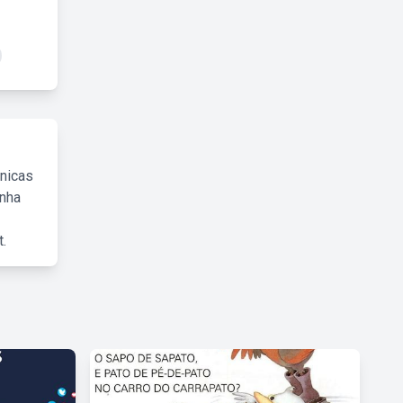
cnicas
inha
.