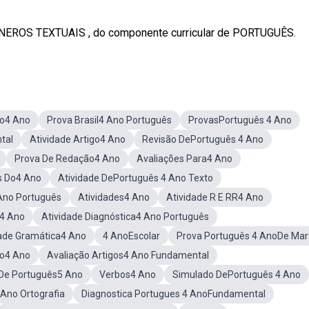
 GÊNEROS TEXTUAIS , do componente curricular de PORTUGUÊS.
go4 Ano
Prova Brasil4 Ano Português
ProvasPortuguês 4 Ano
tal
Atividade Artigo4 Ano
Revisão DePortuguês 4 Ano
Prova De Redação4 Ano
Avaliações Para4 Ano
s Do4 Ano
Atividade DePortuguês 4 Ano Texto
no Português
Atividades4 Ano
Atividade R E RR4 Ano
a4 Ano
Atividade Diagnóstica4 Ano Português
dade Gramática4 Ano
4 AnoEscolar
Prova Português 4 AnoDe Mar
ro4 Ano
Avaliação Artigos4 Ano Fundamental
 De Português5 Ano
Verbos4 Ano
Simulado DePortuguês 4 Ano
 Ano Ortografia
Diagnostica Portugues 4 AnoFundamental