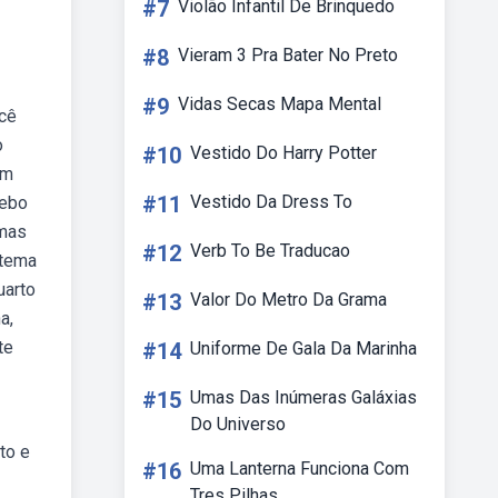
#7
Violão Infantil De Brinquedo
#8
Vieram 3 Pra Bater No Preto
#9
Vidas Secas Mapa Mental
ocê
o
#10
Vestido Do Harry Potter
um
#11
Vestido Da Dress To
Webo
emas
#12
Verb To Be Traducao
 tema
uarto
#13
Valor Do Metro Da Grama
a,
te
#14
Uniforme De Gala Da Marinha
#15
Umas Das Inúmeras Galáxias
Do Universo
to e
#16
Uma Lanterna Funciona Com
Tres Pilhas