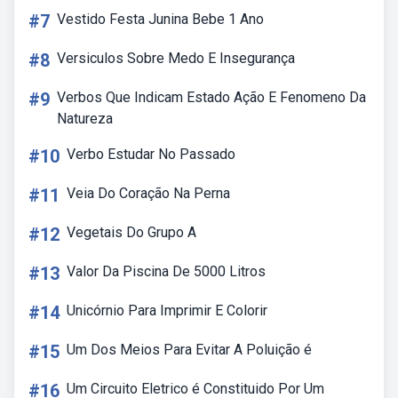
#7
Vestido Festa Junina Bebe 1 Ano
#8
Versiculos Sobre Medo E Insegurança
#9
Verbos Que Indicam Estado Ação E Fenomeno Da
Natureza
#10
Verbo Estudar No Passado
#11
Veia Do Coração Na Perna
#12
Vegetais Do Grupo A
#13
Valor Da Piscina De 5000 Litros
#14
Unicórnio Para Imprimir E Colorir
#15
Um Dos Meios Para Evitar A Poluição é
#16
Um Circuito Eletrico é Constituido Por Um