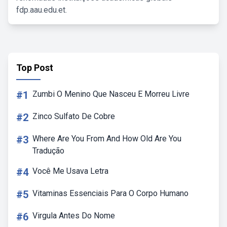
fdp.aau.edu.et.
Top Post
#1
Zumbi O Menino Que Nasceu E Morreu Livre
#2
Zinco Sulfato De Cobre
#3
Where Are You From And How Old Are You
Tradução
#4
Você Me Usava Letra
#5
Vitaminas Essenciais Para O Corpo Humano
#6
Virgula Antes Do Nome