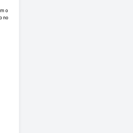
em o
o no