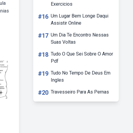
ula
Exercicios
anias
#16
Um Lugar Bem Longe Daqui
Assistir Online
#17
Um Dia Te Encontro Nessas
Suas Voltas
#18
Tudo O Que Sei Sobre O Amor
Pdf
#19
Tudo No Tempo De Deus Em
Ingles
#20
Travesseiro Para As Pernas