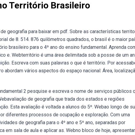
o Território Brasileiro
e geografia para baixar em pdf. Sobre as características territo
orial de 8. 514. 876 quilômetros quadrados, o brasil é o maior paí
rio brasileiro para o 4º ano do ensino fundamental. Aprenda co
ico e. Webterritório é uma área delimitada sob a posse de um an
ção. Escreva com suas palavras o que é território. Por acessab
eiro abordam vários aspectos do espaço nacional: Área, localizaçã
undamental 2 pesquise e escreva o nome de serviços públicos 
Webavaliação de geografia que trada dos estados e regiões
ção. Esta avaliação é voltada a alunos do 5º. Webao longo de s
do por diferentes processos de ocupação e exploração. Com uma
vidades de geografia para o 4º ano e 5º ano, separadas por
ca em sala de aula e aplicar as. Webno bloco de hoje, apresent