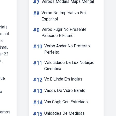
#7
Verbos Modais Mapa Mental
#8
Verbo No Imperativo Em
Espanhol
riais
#9
Verbo Fugir No Presente
s sul.
Passado E Futuro
mo
#10
Verbo Andar No Pretérito
imal,
Perfeito
er 22
o,
#11
Velocidade Da Luz Notação
Cientifica
que
#12
Vc E Linda Em Ingles
#13
Vasos De Vidro Barato
ua
#14
Van Gogh Ceu Estrelado
aremos
#15
Unidades De Medidas