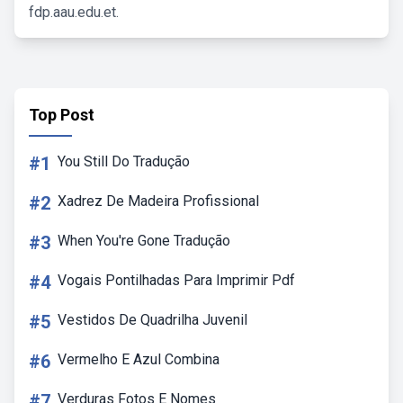
fdp.aau.edu.et.
Top Post
#1
You Still Do Tradução
#2
Xadrez De Madeira Profissional
#3
When You're Gone Tradução
#4
Vogais Pontilhadas Para Imprimir Pdf
#5
Vestidos De Quadrilha Juvenil
#6
Vermelho E Azul Combina
#7
Verduras Fotos E Nomes