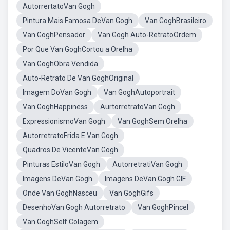
AutorrertatoVan Gogh
Pintura Mais Famosa DeVan Gogh
Van GoghBrasileiro
Van GoghPensador
Van Gogh Auto-RetratoOrdem
Por Que Van GoghCortou a Orelha
Van GoghObra Vendida
Auto-Retrato De Van GoghOriginal
Imagem DoVan Gogh
Van GoghAutoportrait
Van GoghHappiness
AurtorretratoVan Gogh
ExpressionismoVan Gogh
Van GoghSem Orelha
AutorretratoFrida E Van Gogh
Quadros De VicenteVan Gogh
Pinturas EstiloVan Gogh
AutorretratiVan Gogh
Imagens DeVan Gogh
Imagens DeVan Gogh GIF
Onde Van GoghNasceu
Van GoghGifs
DesenhoVan Gogh Autorretrato
Van GoghPincel
Van GoghSelf Colagem