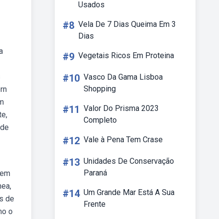
Usados
#8
Vela De 7 Dias Queima Em 3
Dias
a
#9
Vegetais Ricos Em Proteina
s
#10
Vasco Da Gama Lisboa
Shopping
rn
em
#11
Valor Do Prisma 2023
te,
Completo
 de
#12
Vale à Pena Tem Crase
#13
Unidades De Conservação
Paraná
 em
nea,
#14
Um Grande Mar Está A Sua
s de
Frente
mo o