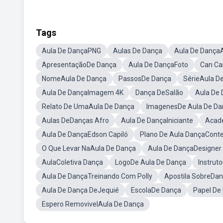
Tags
Aula De DançaPNG
Aulas De Dança
Aula De Dança
ApresentaçãoDe Dança
Aula De DançaFoto
Can Ca
NomeAula De Dança
PassosDe Dança
SérieAula D
Aula De DançaImagem 4K
Dança DeSalão
Aula De
Relato De UmaAula De Dança
ImagenesDe Aula De Da
Aulas DeDanças Afro
Aula De DançaIniciante
Acad
Aula De DançaEdson Capiló
Plano De Aula DançaCon
O Que Levar NaAula De Dança
Aula De DançaDesigner
AulaColetiva Dança
LogoDe Aula De Dança
Instrut
Aula De DançaTreinando Com Polly
Apostila SobreDa
Aula De Dança DeJequié
EscolaDe Dança
Papel De
Espero RemovivelAula De Dança