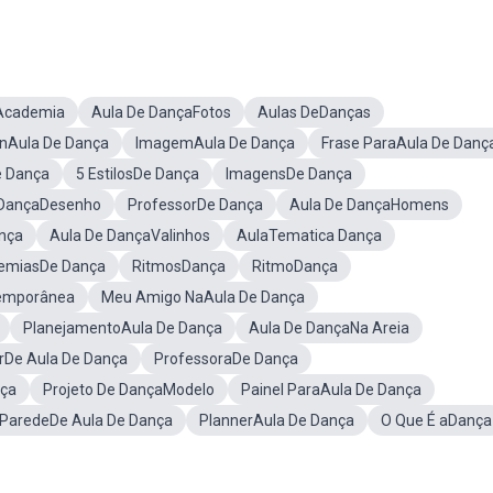
Academia
Aula De DançaFotos
Aulas DeDanças
nAula De Dança
ImagemAula De Dança
Frase ParaAula De Danç
e Dança
5 EstilosDe Dança
ImagensDe Dança
 DançaDesenho
ProfessorDe Dança
Aula De DançaHomens
nça
Aula De DançaValinhos
AulaTematica Dança
emiasDe Dança
RitmosDança
RitmoDança
temporânea
Meu Amigo NaAula De Dança
PlanejamentoAula De Dança
Aula De DançaNa Areia
orDe Aula De Dança
ProfessoraDe Dança
nça
Projeto De DançaModelo
Painel ParaAula De Dança
 ParedeDe Aula De Dança
PlannerAula De Dança
O Que É aDança