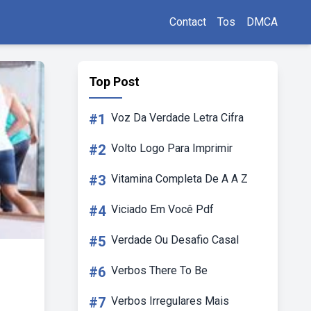
Contact
Tos
DMCA
Top Post
#1
Voz Da Verdade Letra Cifra
#2
Volto Logo Para Imprimir
#3
Vitamina Completa De A A Z
#4
Viciado Em Você Pdf
#5
Verdade Ou Desafio Casal
#6
Verbos There To Be
#7
Verbos Irregulares Mais