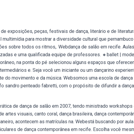
e exposições, peças, festivais de dança, literário e de literatur
l multimídia para mostrar a diversidade cultural que pernambuco
es sobre todos os ritmos,. Webdança de salão em recife. Aula
izadas e uma qualificada equipe de professores. 🔸ballet | mode
orâneo, na ponta do pé selecionou alguns espaços que oferec
intermediários e. Seja você um iniciante ou um dançarino experien
nte do movimento e da música. Websomos uma escola de dança
o sandro penteado fabretti, com o propósito de difundir a dança
 prática de dança de salão em 2007, tendo ministrado workshops
e artes visuais, canto coral, dança brasileira, dança contemporâ
janeiro, acontecem as matrículas na. Webestá buscando por aula
iculares de dança contemporânea em recife. Escolha você mes