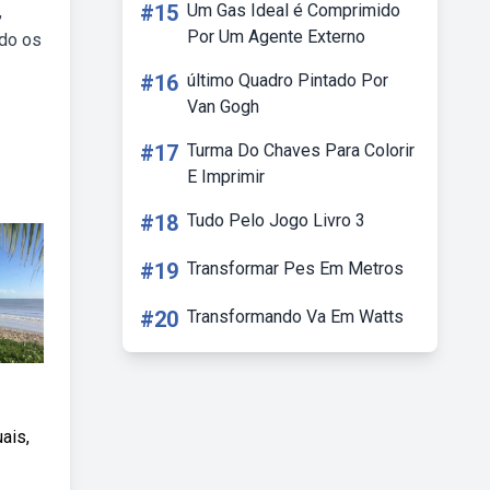
#15
Um Gas Ideal é Comprimido
,
Por Um Agente Externo
ndo os
#16
último Quadro Pintado Por
Van Gogh
#17
Turma Do Chaves Para Colorir
E Imprimir
#18
Tudo Pelo Jogo Livro 3
#19
Transformar Pes Em Metros
#20
Transformando Va Em Watts
ais,