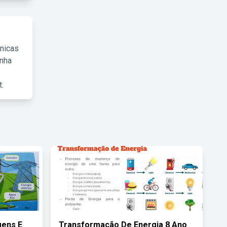
cnicas
inha
.
gens E
Transformação De Energia 8 Ano