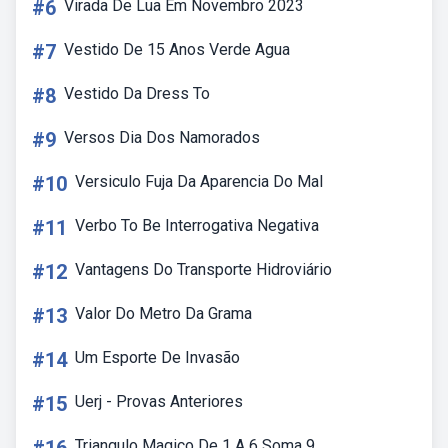
#6
Virada De Lua Em Novembro 2023
#7
Vestido De 15 Anos Verde Agua
#8
Vestido Da Dress To
#9
Versos Dia Dos Namorados
#10
Versiculo Fuja Da Aparencia Do Mal
#11
Verbo To Be Interrogativa Negativa
#12
Vantagens Do Transporte Hidroviário
#13
Valor Do Metro Da Grama
#14
Um Esporte De Invasão
#15
Uerj - Provas Anteriores
Triangulo Magico De 1 A 6 Soma 9