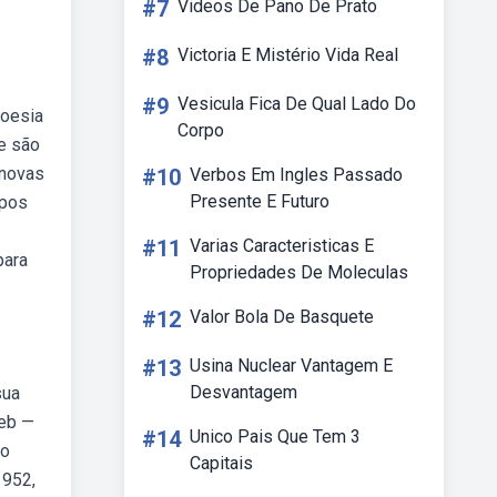
#7
Videos De Pano De Prato
#8
Victoria E Mistério Vida Real
#9
Vesicula Fica De Qual Lado Do
poesia
Corpo
e são
 novas
#10
Verbos Em Ingles Passado
Presente E Futuro
mpos
#11
Varias Caracteristicas E
para
Propriedades De Moleculas
#12
Valor Bola De Basquete
#13
Usina Nuclear Vantagem E
Desvantagem
sua
Web —
#14
Unico Pais Que Tem 3
do
Capitais
1952,