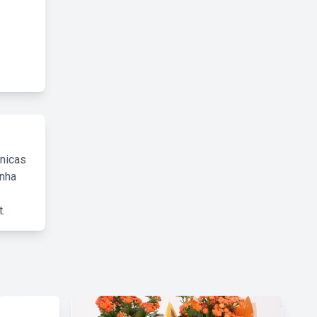
cnicas
inha
.