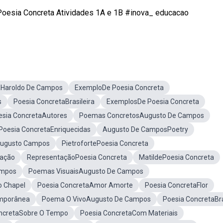
o Poesia Concreta Atividades 1A e 1B #inova_ educacao
aHaroldo De Campos
ExemploDe Poesia Concreta
s
Poesia ConcretaBrasileira
ExemplosDe Poesia Concreta
esia ConcretaAutores
Poemas ConcretosAugusto De Campos
Poesia ConcretaEnriquecidas
Augusto De CamposPoetry
Augusto Campos
PietrofortePoesia Concreta
lação
RepresentaçãoPoesia Concreta
MatildePoesia Concreta
ampos
Poemas VisuaisAugusto De Campos
o Chapel
Poesia ConcretaAmor Amorte
Poesia ConcretaFlor
emporânea
Poema O VivoAugusto De Campos
Poesia ConcretaBra
ncretaSobre O Tempo
Poesia ConcretaCom Materiais