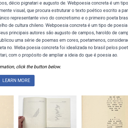
s, décio pignatari e augusto de. Webpoesia concreta é um tip
ente visual, que procura estruturar o texto poético escrito a par
ico representante vivo do concretismo e o primeiro poeta brasi
elho de cultura chileno. Webpoesia concreta é um tipo de poesia
 Seus principais autores são augusto de campos, haroldo de cam
publicou uma série de poemas em cores, poetamenos, consider
ta no. Weba poesia concreta foi idealizada no brasil pelos poe
ri, com o propósito de ampliar a ideia do que é poesia ao.
mation, click the button below.
LEARN MORE