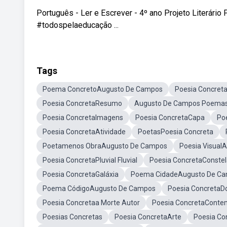
Português - Ler e Escrever - 4º ano Projeto Literári
#todospelaeducação ...
Tags
Poema ConcretoAugusto De Campos
Poesia Concret
Poesia ConcretaResumo
Augusto De Campos Poema
Poesia ConcretaImagens
Poesia ConcretaCapa
Po
Poesia ConcretaAtividade
PoetasPoesia Concreta
Poetamenos ObraAugusto De Campos
Poesia Visual
Poesia ConcretaPluvial Fluvial
Poesia ConcretaConste
Poesia ConcretaGaláxia
Poema CidadeAugusto De C
Poema CódigoAugusto De Campos
Poesia ConcretaD
Poesia Concretaa Morte Autor
Poesia ConcretaCont
Poesias Concretas
Poesia ConcretaArte
Poesia Co