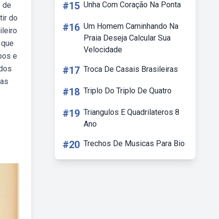
#15
Unha Com Coração Na Ponta
o de
tir do
#16
Um Homem Caminhando Na
leiro
Praia Deseja Calcular Sua
 que
Velocidade
pos e
ados
#17
Troca De Casais Brasileiras
tas
#18
Triplo Do Triplo De Quatro
#19
Triangulos E Quadrilateros 8
Ano
#20
Trechos De Musicas Para Bio