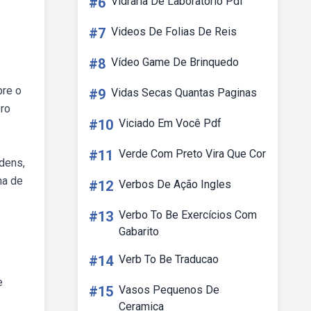
#6
Vidraria De Laboratorio Pdf
#7
Videos De Folias De Reis
#8
Vídeo Game De Brinquedo
bre o
#9
Vidas Secas Quantas Paginas
ero
#10
Viciado Em Você Pdf
#11
Verde Com Preto Vira Que Cor
rdens,
ma de
#12
Verbos De Ação Ingles
#13
Verbo To Be Exercícios Com
Gabarito
#14
Verb To Be Traducao
e
#15
Vasos Pequenos De
Ceramica