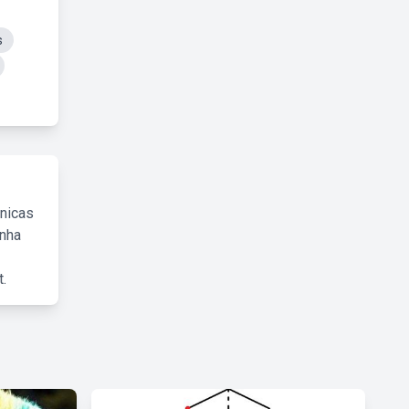
s
cnicas
inha
.