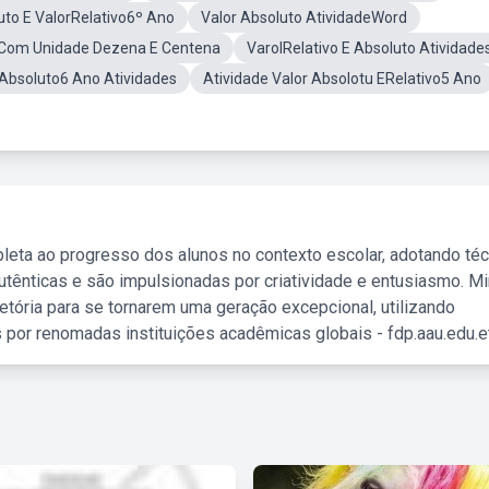
uto E ValorRelativo6º Ano
Valor Absoluto AtividadeWord
sCom Unidade Dezena E Centena
VarolRelativo E Absoluto Atividade
r Absoluto6 Ano Atividades
Atividade Valor Absolotu ERelativo5 Ano
leta ao progresso dos alunos no contexto escolar, adotando té
tênticas e são impulsionadas por criatividade e entusiasmo. M
etória para se tornarem uma geração excepcional, utilizando
 por renomadas instituições acadêmicas globais - fdp.aau.edu.et