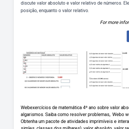
discute valor absoluto e valor relativo de números. E
posição, enquanto o valor relativo.
For more infor
Webexercícios de matemática 4º ano sobre valor absol
algarismos. Saiba como resolver problemas,. Webo word
Obtenha um pacote de atividades imprimíveis e inter
simles, classes dos milhares), valor absoluto, valor r