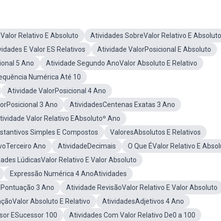
 Valor Relativo E Absoluto
Atividades SobreValor Relativo E Absolut
vidades E Valor ES Relativos
Atividade ValorPosicional E Absoluto
ional 5 Ano
Atividade Segundo AnoValor Absoluto E Relativo
equência Numérica Até 10
Atividade ValorPosicional 4 Ano
lorPosicional 3 Ano
AtividadesCentenas Exatas 3 Ano
tividade Valor Relativo EAbsolutoº Ano
stantivos Simples E Compostos
ValoresAbsolutos E Relativos
ivoTerceiro Ano
AtividadeDecimais
O Que ÉValor Relativo E Absol
dades LúdicasValor Relativo E Valor Absoluto
Expressão Numérica 4 AnoAtividades
ePontuação 3 Ano
Atividade RevisãoValor Relativo E Valor Absoluto
açãoValor Absoluto E Relativo
AtividadesAdjetivos 4 Ano
sor ESucessor 100
Atividades Com Valor Relativo De0 a 100