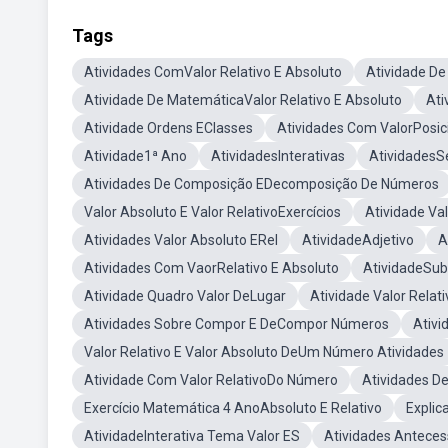
Tags
Atividades ComValor Relativo E Absoluto
Atividade De
Atividade De MatemáticaValor Relativo E Absoluto
Ati
Atividade Ordens EClasses
Atividades Com ValorPosic
Atividade1ª Ano
AtividadesInterativas
AtividadesS
Atividades De Composição EDecomposição De Números
Valor Absoluto E Valor RelativoExercícios
Atividade Va
Atividades Valor Absoluto ERel
AtividadeAdjetivo
A
Atividades Com VaorRelativo E Absoluto
AtividadeSub
Atividade Quadro Valor DeLugar
Atividade Valor Relat
Atividades Sobre Compor E DeCompor Números
Ativi
Valor Relativo E Valor Absoluto DeUm Número Atividades
Atividade Com Valor RelativoDo Número
Atividades D
Exercício Matemática 4 AnoAbsoluto E Relativo
Explic
AtividadeInterativa Tema Valor ES
Atividades Anteces