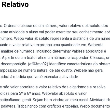
 Relativo
Ordens e classe de um número, valor relativo e absoluto dos
sta atividade o aluno vai poder exercitar seu conhecimento so
m número. Webo valor absoluto representa a distância de um núm
quanto o valor relativo expressa uma quantidade em. Webeste
análise de números, incluindo determinar valores absolutos e
. A partir de um texto retirar um número e responder: Classes, o
ero, decomposição. (ef03ma02) identificar características do siste
mposição de número natural de até quatro. Webele não gera
bidos à medida que você executar a atividade.
 são valor absoluto e valor relativo dos algarismos e resolva
dicas para 5º e 6º anos. Webvalor absoluto e valor
matica5anooi genti. Sejam bem vindos ao meu canal. Atividade d
 das palavras. Trabalhando com gráficos e tabelas. Webo documento