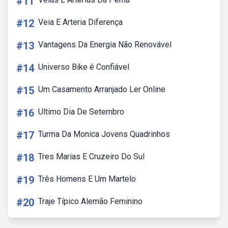
#11
#12
Veia E Arteria Diferença
#13
Vantagens Da Energia Não Renovável
#14
Universo Bike é Confiável
#15
Um Casamento Arranjado Ler Online
#16
Ultimo Dia De Setembro
#17
Turma Da Monica Jovens Quadrinhos
#18
Tres Marias E Cruzeiro Do Sul
#19
Três Homens E Um Martelo
#20
Traje Típico Alemão Feminino