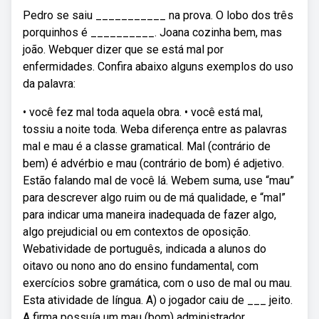
Pedro se saiu ___________ na prova. O lobo dos três
porquinhos é __________. Joana cozinha bem, mas
joão. Webquer dizer que se está mal por
enfermidades. Confira abaixo alguns exemplos do uso
da palavra:
• você fez mal toda aquela obra. • você está mal,
tossiu a noite toda. Weba diferença entre as palavras
mal e mau é a classe gramatical. Mal (contrário de
bem) é advérbio e mau (contrário de bom) é adjetivo.
Estão falando mal de você lá. Webem suma, use “mau”
para descrever algo ruim ou de má qualidade, e “mal”
para indicar uma maneira inadequada de fazer algo,
algo prejudicial ou em contextos de oposição.
Webatividade de português, indicada a alunos do
oitavo ou nono ano do ensino fundamental, com
exercícios sobre gramática, com o uso de mal ou mau.
Esta atividade de língua. A) o jogador caiu de ___ jeito.
A firma possuía um mau (bom) administrador.