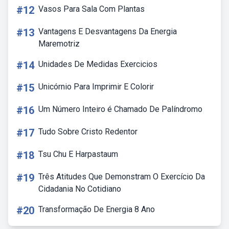
#12
Vasos Para Sala Com Plantas
#13
Vantagens E Desvantagens Da Energia
Maremotriz
#14
Unidades De Medidas Exercicios
#15
Unicórnio Para Imprimir E Colorir
#16
Um Número Inteiro é Chamado De Palíndromo
#17
Tudo Sobre Cristo Redentor
#18
Tsu Chu E Harpastaum
#19
Três Atitudes Que Demonstram O Exercício Da
Cidadania No Cotidiano
#20
Transformação De Energia 8 Ano