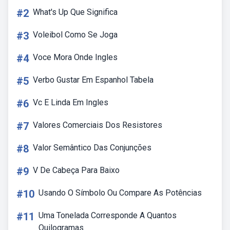
#2
What's Up Que Significa
#3
Voleibol Como Se Joga
#4
Voce Mora Onde Ingles
#5
Verbo Gustar Em Espanhol Tabela
#6
Vc E Linda Em Ingles
#7
Valores Comerciais Dos Resistores
#8
Valor Semântico Das Conjunções
#9
V De Cabeça Para Baixo
#10
Usando O Símbolo Ou Compare As Potências
#11
Uma Tonelada Corresponde A Quantos
Quilogramas