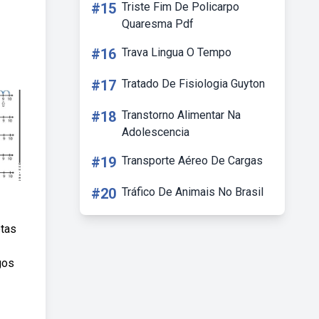
#15
Triste Fim De Policarpo
Quaresma Pdf
#16
Trava Lingua O Tempo
#17
Tratado De Fisiologia Guyton
#18
Transtorno Alimentar Na
Adolescencia
#19
Transporte Aéreo De Cargas
#20
Tráfico De Animais No Brasil
etas
gos