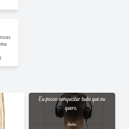
cnicas
inha
.