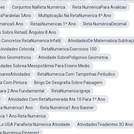
ões
Conjuntos NaReta Numérica
Reta NuméricaPara Avalicao
asParalelas 5Ano
Multiplicação Na RetaNumerica 4º Ano
umérica5 Ano
RetasNumericas 1º Ano
Reta NuméricaDecimal
s Sobre RetasE Ângulos 8 Ano
s Concretos RetaNumerica Infatil
AtividadesDe Matematica Subtraç
ividades Colorida
RetaNumerica Exercicios 100
idos Geometricos
Atividade SobrePoligonos Geometria
vidades Sobrea Mesopotâmia Para Ensino Medio
paresAtividades
RetaNumerica Com Tampinhas Petludico
da Com Pintura
Bingo De Geografia Sobre Paisagem
Para 2 Ano Fundamental
RetaNumerica Igreja
r
Atividades Com RetaNumerada Ate 10 Para 1º Ano
ta Numérica1 Ano
Reta Numérica1 Ano Banner
ca 1 Ano Reta Numérica
Lo USA ParaReta Númerica Atividade
AtividadesTiradentes 3O Ano
a Numérica Pinterest