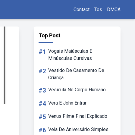
Contact
Tos
DMCA
Top Post
#1
Vogais Maiúsculas E
Minúsculas Cursivas
#2
Vestido De Casamento De
Criança
#3
Vesícula No Corpo Humano
#4
Vera E John Entrar
#5
Venus Filme Final Explicado
#6
Vela De Aniversário Simples