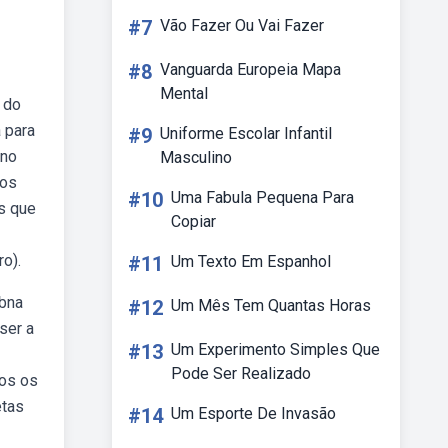
#7
Vão Fazer Ou Vai Fazer
#8
Vanguarda Europeia Mapa
Mental
 do
 para
#9
Uniforme Escolar Infantil
ano
Masculino
 os
#10
Uma Fabula Pequena Para
s que
Copiar
o).
#11
Um Texto Em Espanhol
ebna
#12
Um Mês Tem Quantas Horas
ser a
#13
Um Experimento Simples Que
Pode Ser Realizado
dos os
etas
#14
Um Esporte De Invasão