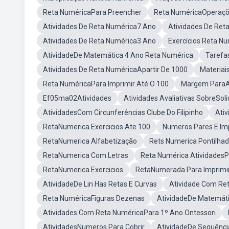
Reta NuméricaPara Preencher
Reta NuméricaOperaç
Atividades De Reta Numérica7 Ano
Atividades De Ret
Atividades De Reta Numérica3 Ano
Exercícios Reta N
AtividadeDe Matemática 4 Ano Reta Numérica
Tarefa
Atividades De Reta NuméricaApartir De 1000
Materiai
Reta NuméricaPara Imprimir Até O 100
Margem ParaAt
Ef05ma02Atividades
Atividades Avaliativas SobreSol
AtividadesCom Circunferências Clube Do Filipinho
Ati
RetaNumerica Exercicios Ate 100
Numeros Pares E Im
RetaNumerica Alfabetização
Rets Numerica Pontilha
RetaNumerica Com Letras
Reta Numérica Atividades
RetaNumerica Exercicios
RetaNumerada Para Imprimi
AtividadeDe Lin Has Retas E Curvas
Atividade Com Re
Reta NuméricaFiguras Dezenas
AtividadeDe Matemáti
Atividades Com Reta NuméricaPara 1º Ano Ontessori
AtividadesNumeros Para Cobrir
AtividadeDe Sequênci