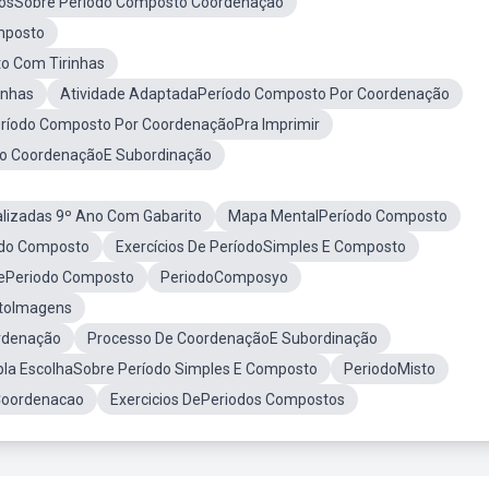
iosSobre Período Composto Coordenação
mposto
o Com Tirinhas
inhas
Atividade AdaptadaPeríodo Composto Por Coordenação
ríodo Composto Por CoordenaçãoPra Imprimir
o CoordenaçãoE Subordinação
lizadas 9º Ano Com Gabarito
Mapa MentalPeríodo Composto
odo Composto
Exercícios De PeríodoSimples E Composto
ePeriodo Composto
PeriodoComposyo
toImagens
rdenação
Processo De CoordenaçãoE Subordinação
ipla EscolhaSobre Período Simples E Composto
PeriodoMisto
Coordenacao
Exercicios DePeriodos Compostos