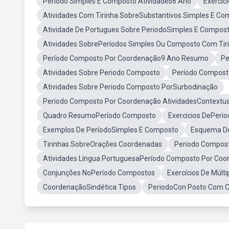
Periodo Simples E Composto Atividades6 Ano
Exercíc
Atividades Com Tirinha SobreSubstantivos Simples E Co
Atividade De Portugues Sobre PeriodoSimples E Compost
Atividades SobrePeríodos Simples Ou Composto Com Tir
Período Composto Por Coordenação9 Ano Resumo
Pe
Atividades Sobre Periodo Composto
Período Compost
Atividades Sobre Periodo Composto PorSurbodinação
Periodo Composto Por Coordenação AtividadesContextua
Quadro ResumoPeríodo Composto
Exercicios DePeri
Exemplos De PeríodoSimples E Composto
Esquema D
Tirinhas SobreOrações Coordenadas
Periodo Compos
Atividades Língua PortuguesaPeríodo Composto Por Coo
Conjunções NoPeríodo Compostos
Exercícios De Múlt
CoordenaçãoSindética Tipos
PeriodoCon Posto Com 