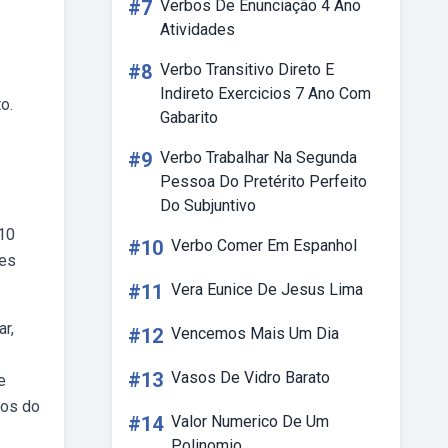
#7
Verbos De Enunciação 4 Ano
Atividades
#8
Verbo Transitivo Direto E
Indireto Exercicios 7 Ano Com
o.
Gabarito
#9
Verbo Trabalhar Na Segunda
Pessoa Do Pretérito Perfeito
Do Subjuntivo
10
#10
Verbo Comer Em Espanhol
tes
#11
Vera Eunice De Jesus Lima
r,
#12
Vencemos Mais Um Dia
#13
Vasos De Vidro Barato
e
nos do
#14
Valor Numerico De Um
Polinomio