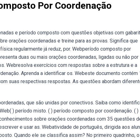
Composto Por Coordenação
nadas e período composto com questões objetivas com gabarit
re orações coordenadas e treine para as provas. Significa que
 física regularmente já reduz, por. Webperíodo composto por
esenta duas ou mais orações coordenadas, ligadas ou não por
. Webresolva exercícios com respostas sobre a estrutura e a
denação. Aprenda a identificar os. Webeste documento contém 
om suas respectivas respostas. As questões abordam diferen
denadas, que são unidas por conectivos. Saiba como identifica
 Web( ) período misto. ( ) período composto por coordenação. ( )
 conhecimentos sobre orações coordenadas com 35 questões d
reescrever e usar as. Webatividade de português, dirigida aos alu
osto. Quando ele se classifica assim? No primeiro quadrinho, o