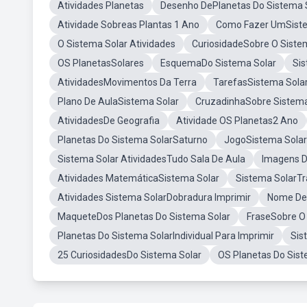
Atividades Planetas
Desenho DePlanetas Do Sistema 
Atividade Sobreas Plantas 1 Ano
Como Fazer UmSiste
O Sistema Solar Atividades
CuriosidadeSobre O Siste
OS PlanetasSolares
EsquemaDo Sistema Solar
Sis
AtividadesMovimentos Da Terra
TarefasSistema Sola
Plano De AulaSistema Solar
CruzadinhaSobre Sistema
AtividadesDe Geografia
Atividade OS Planetas2 Ano
Planetas Do Sistema SolarSaturno
JogoSistema Solar
Sistema Solar AtividadesTudo Sala De Aula
Imagens D
Atividades MatemáticaSistema Solar
Sistema SolarTr
Atividades Sistema SolarDobradura Imprimir
Nome De 
MaqueteDos Planetas Do Sistema Solar
FraseSobre O
Planetas Do Sistema SolarIndividual Para Imprimir
Sis
25 CuriosidadesDo Sistema Solar
OS Planetas Do Sis