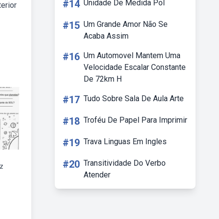
#14
Unidade De Medida Pol
erior
#15
Um Grande Amor Não Se
Acaba Assim
#16
Um Automovel Mantem Uma
Velocidade Escalar Constante
De 72km H
#17
Tudo Sobre Sala De Aula Arte
#18
Troféu De Papel Para Imprimir
#19
Trava Linguas Em Ingles
#20
Transitividade Do Verbo
iz
Atender