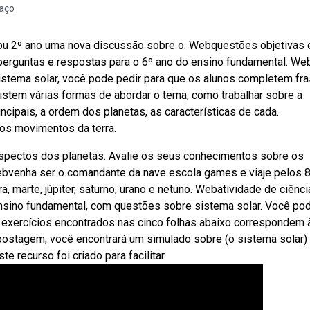
paço
e ou 2º ano uma nova discussão sobre o. Webquestões objetivas 
perguntas e respostas para o 6º ano do ensino fundamental. We
sistema solar, você pode pedir para que os alunos completem fr
istem várias formas de abordar o tema, como trabalhar sobre a
ncipais, a ordem dos planetas, as características de cada.
 os movimentos da terra.
aspectos dos planetas. Avalie os seus conhecimentos sobre os
ebvenha ser o comandante da nave escola games e viaje pelos 
a, marte, júpiter, saturno, urano e netuno. Webatividade de ciênci
 ensino fundamental, com questões sobre sistema solar. Você po
s exercícios encontrados nas cinco folhas abaixo correspondem 
postagem, você encontrará um simulado sobre (o sistema solar)
 recurso foi criado para facilitar.