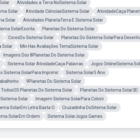
Solar
Atividades a Terra NoSistema Solar
ma Solar
Atividade CiênciasSistema Solar
AtividadeCaça Plane
ma Solar
Atividades PlanetaTerra E Sistema Solar
tema SolarEscrita
Planetas Do Sistema Solar
r
CoresDo Sistema Solar
Planetas Do Sistema SolarPara Desenh
 Solar
Min Has Avaliações TemaSistema Solar
Imagens Dos 8Planetas Do Sistema Solar
Sistema Solar AtividadeCaça Palavras
Jogos OnlineSistema Sol
o Sistema SolarPara Imprimir
Sistema Solar5 Ano
abalhinho
9Planetas Do Sistema Solar
TodosOS Planetas Do Sistema Solar
Planetas Do Sistema Solar3D
 Sistema Solar
Imagem Sistema SolarPara Colorir
tema SolarEm Letra Basta O
Cruzadinha DoSitema Solar
tema SolarEm Ordem
Sistema SolarJogos Games