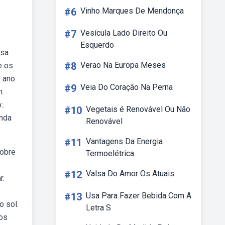
#6
Vinho Marques De Mendonça
#7
Vesícula Lado Direito Ou
Esquerdo
nsa
#8
Verao Na Europa Meses
e os
º ano
#9
Veia Do Coração Na Perna
m
:.
#10
Vegetais é Renovável Ou Não
enda
Renovável
#11
Vantagens Da Energia
sobre
Termoelétrica
s
#12
Valsa Do Amor Os Atuais
r.
#13
Usa Para Fazer Bebida Com A
o sol.
Letra S
 os