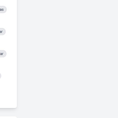
tas
ar
ar