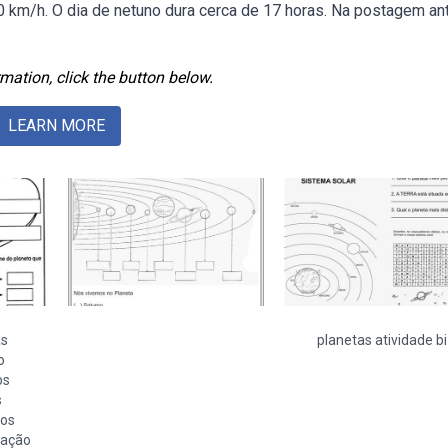
 km/h. O dia de netuno dura cerca de 17 horas. Na postagem ant
mation, click the button below.
LEARN MORE
as
planetas atividade b
o
os
s
tos
iação