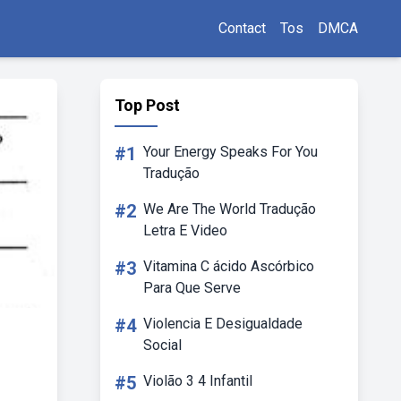
Contact
Tos
DMCA
Top Post
#1
Your Energy Speaks For You
Tradução
#2
We Are The World Tradução
Letra E Video
#3
Vitamina C ácido Ascórbico
Para Que Serve
#4
Violencia E Desigualdade
Social
#5
Violão 3 4 Infantil