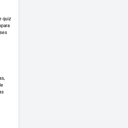
e quiz
bpara
ases
8
as,
de
às