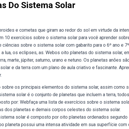
as Do Sistema Solar
eroides e cometas que giram ao redor do sol em virtude da inte
com 10 exercícios sobre o sistema solar para você aprender sobr
de ciências sobre o sistema solar com gabarito para o 6º ano e 7
a lua, os eclipses, as. Webos oito planetas do sistema solar, e
a, marte, júpiter, saturno, urano e netuno. Os planetas anões são
lar e da terra com um plano de aula criativo e fascinante. Apr
.
 sobre os principais elementos do sistema solar, assim como 
tema solar é o conjunto de planetas que incluem a terra, todo
osto por: Webfaça uma lista de exercícios sobre o sistema sola
as dos planetas e demais corpos celestes do sistema solar.
sistema solar é composto por oito planetas ordenados segundo 
ebo planeta possui uma intensa atividade em sua superfície com