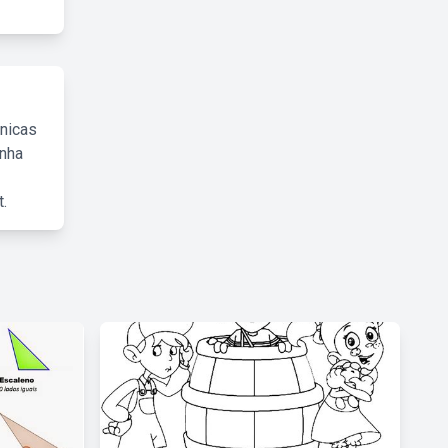
cnicas
inha
.