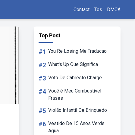
Contact
Tos
DMCA
Top Post
#1
You Re Losing Me Traducao
#2
What's Up Que Significa
#3
Voto De Cabresto Charge
#4
Você é Meu Combustível
Frases
#5
Violão Infantil De Brinquedo
#6
Vestido De 15 Anos Verde
Agua