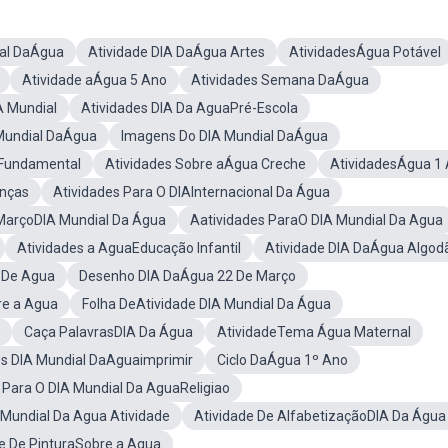
ial DaÁgua
Atividade DIA DaÁgua Artes
AtividadesÁgua Potável
Atividade aÁgua 5 Ano
Atividades Semana DaÁgua
A Mundial
Atividades DIA Da AguaPré-Escola
 Mundial DaÁgua
Imagens Do DIA Mundial DaÁgua
 Fundamental
Atividades Sobre aÁgua Creche
AtividadesÁgua 1
anças
Atividades Para O DIAInternacional Da Água
 MarçoDIA Mundial Da Água
Aatividades ParaO DIA Mundial Da Agua
Atividades a AguaEducação Infantil
Atividade DIA DaÁgua Algod
 De Agua
Desenho DIA DaÁgua 22 De Março
re a Agua
Folha DeAtividade DIA Mundial Da Água
Caça PalavrasDIA Da Água
AtividadeTema Água Maternal
es DIA Mundial DaAguaimprimir
Ciclo DaÁgua 1º Ano
 Para O DIA Mundial Da AguaReligiao
Mundial Da Agua Atividade
Atividade De AlfabetizaçãoDIA Da Água
e De PinturaSobre a Agua