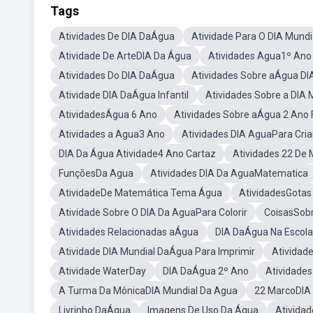
Tags
Atividades De DIA DaÁgua
Atividade Para O DIA Mund
Atividade De ArteDIA Da Água
Atividades Agua1º Ano
Atividades Do DIA DaÁgua
Atividades Sobre aÁgua DI
Atividade DIA DaÁgua Infantil
Atividades Sobre a DIA
AtividadesÁgua 6 Ano
Atividades Sobre aÁgua 2 Ano
Atividades a Agua3 Ano
Atividades DIA AguaPara Cri
DIA Da Água Atividade4 Ano Cartaz
Atividades 22 De
FunçõesDa Agua
Atividades DIA Da AguaMatematica
AtividadeDe Matemática Tema Água
AtividadesGotas
Atividade Sobre O DIA Da AguaPara Colorir
CoisasSob
Atividades Relacionadas aÁgua
DIA DaÁgua Na Escola
Atividade DIA Mundial DaÁgua Para Imprimir
Atividad
Atividade WaterDay
DIA DaÁgua 2º Ano
Atividades
A Turma Da MônicaDIA Mundial Da Agua
22 MarcoDIA 
Livrinho DaÁgua
Imagens De Uso Da Água
Atividad