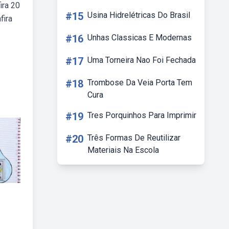
ira 20
#15
Usina Hidrelétricas Do Brasil
fira
#16
Unhas Classicas E Modernas
#17
Uma Torneira Nao Foi Fechada
#18
Trombose Da Veia Porta Tem
Cura
#19
Tres Porquinhos Para Imprimir
#20
Três Formas De Reutilizar
Materiais Na Escola