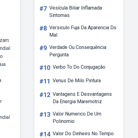
#7
Vesícula Biliar Inflamada
Sintomas
#8
Versiculo Fuja Da Aparencia Do
Mal
izam
#9
Verdade Ou Consequência
ndial
Pergunta
no
gua.
#10
Verbo To Do Conjugação
a
#11
Venus De Milo Pintura
#12
Vantagens E Desvantagens
r
Da Energia Maremotriz
#13
Valor Numerico De Um
ndial
Polinomio
#14
Valor Do Dinheiro No Tempo