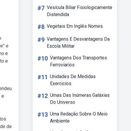
#7
Vesícula Biliar Fisiologicamente
Distendida
#8
Vegetais Em Inglês Nomes
m
#9
Vantagens E Desvantagens Da
e” e
Escola Militar
mo e
#10
Vantagens Dos Transportes
to e
Ferroviarios
#11
Unidades De Medidas
Exercicios
tendeu
#12
Umas Das Inúmeras Galáxias
 e
Do Universo
#13
Uma Redação Sobre O Meio
tos
Ambiente
ade de