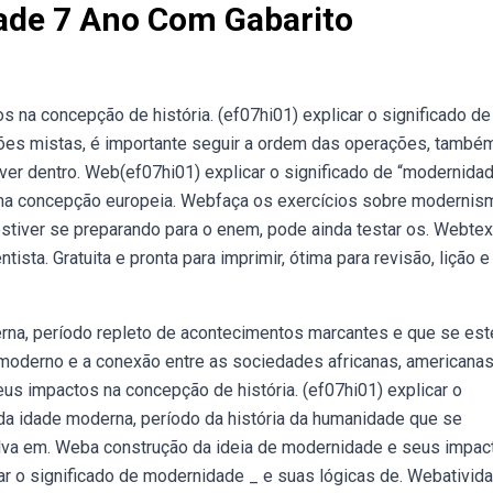
ade 7 Ano Com Gabarito
 na concepção de história. (ef07hi01) explicar o significado de
ções mistas, é importante seguir a ordem das operações, també
er dentro. Web(ef07hi01) explicar o significado de “modernidad
uma concepção europeia. Webfaça os exercícios sobre modernis
stiver se preparando para o enem, pode ainda testar os. Webtex
tista. Gratuita e pronta para imprimir, ótima para revisão, lição e
erna, período repleto de acontecimentos marcantes e que se es
moderno e a conexão entre as sociedades africanas, americanas
us impactos na concepção de história. (ef07hi01) explicar o
 da idade moderna, período da história da humanidade que se
ilva em. Weba construção da ideia de modernidade e seus impac
car o significado de modernidade _ e suas lógicas de. Webativid