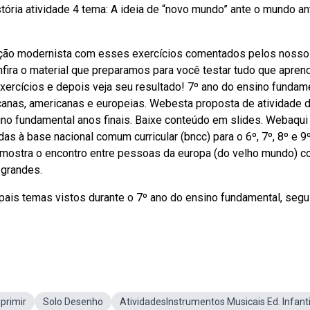
stória atividade 4 tema: A ideia de “novo mundo” ante o mundo an
ação modernista com esses exercícios comentados pelos noss
fira o material que preparamos para você testar tudo que apren
ercícios e depois veja seu resultado! 7º ano do ensino fundame
anas, americanas e europeias. Webesta proposta de atividade 
ino fundamental anos finais. Baixe conteúdo em slides. Webaqui
as à base nacional comum curricular (bncc) para o 6º, 7º, 8º e 9º
 mostra o encontro entre pessoas da europa (do velho mundo) c
 grandes.
pais temas vistos durante o 7º ano do ensino fundamental, seg
primir
Solo Desenho
AtividadesInstrumentos Musicais Ed. Infanti