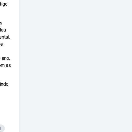
tigo
os
deu
ntal.
de
 ano,
om as
uindo
l