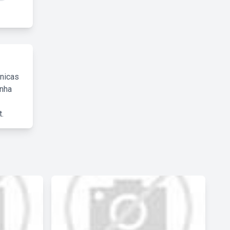
cnicas
inha
.