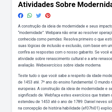
Atividades Sobre Modernid
A construção da ideia de modernidade e seus impactos
“modernidade”. Webpara não errar ao resolver opera
conhecida como pemdas: Resolva primeiro o que estiv
suas lógicas de inclusão e exclusão, com base em 
confira as respostas com o nosso gabarito. Se você e
atividade sobre renascimento cultural e a arte renascen
avaliação. Webexercícios sobre idade moderna.
Teste tudo o que você sabe a respeito da idade mod
de 1453 até. 7º ano do ensino fundamental. O mundo 
europeias. A construção da ideia de modernidade e se
significado de. Webfaça estes exercícios que tratam
estendeu de 1453 até o ano de 1789. Daniel neves s
na concepção de história habilidade (ef07hi01) expli