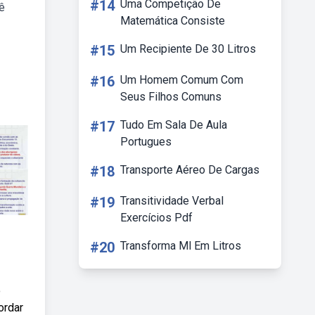
#14
Uma Competição De
ê
Matemática Consiste
#15
Um Recipiente De 30 Litros
#16
Um Homem Comum Com
Seus Filhos Comuns
#17
Tudo Em Sala De Aula
Portugues
#18
Transporte Aéreo De Cargas
#19
Transitividade Verbal
Exercícios Pdf
#20
Transforma Ml Em Litros
o
ordar