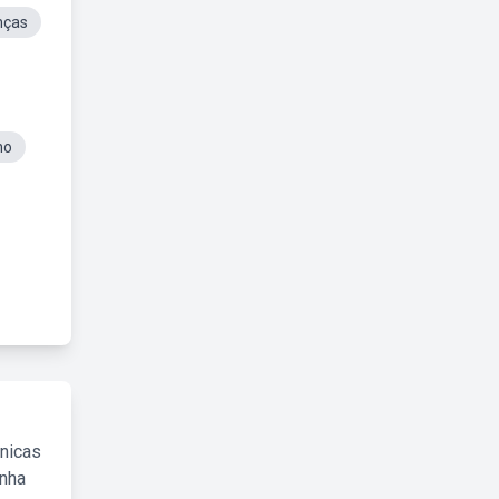
nças
no
cnicas
inha