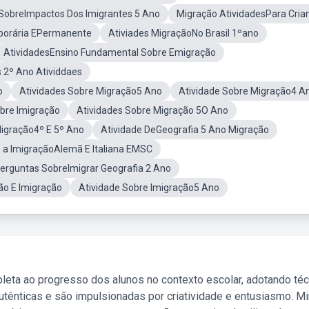
SobreImpactos Dos Imigrantes 5 Ano
Migração AtividadesPara Cria
porária EPermanente
Ativiades MigraçãoNo Brasil 1ºano
AtividadesEnsino Fundamental Sobre Emigração
 2º Ano Atividdaes
o
Atividades Sobre Migração5 Ano
Atividade Sobre Migração4 A
obre Imigração
Atividades Sobre Migração 5O Ano
Migração4º E 5º Ano
Atividade DeGeografia 5 Ano Migração
 a ImigraçãoAlemã E Italiana EMSC
erguntas SobreImigrar Geografia 2 Ano
ão E Imigração
Atividade Sobre Imigração5 Ano
leta ao progresso dos alunos no contexto escolar, adotando té
tênticas e são impulsionadas por criatividade e entusiasmo. M