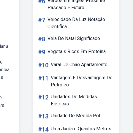
#6
Verbos Em Ingles Presente
Passado E Futuro
#7
Velocidade Da Luz Notação
Cientifica
#8
Vela De Natal Significado
lar a
#9
Vegetais Ricos Em Proteina
o.
#10
Varal De Chão Apartamento
ância
os
#11
Vantagem E Desvantagem Do
Petróleo
#12
Unidades De Medidas
e
Eletricas
ara
#13
Unidade De Medida Pol
#14
Uma Jarda é Quantos Metros