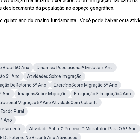
o Webfaça uma lista de exercícios sobre imigração. Meça seus
e deslocamento da população no espaço geográfico.
o quinto ano do ensino fundamental. Você pode baixar esta ativ
o Brasil 5O Ano
Dinâmica PopulacionalAtividade 5 Ano
ão 5º Ano
Atividades Sobre Imigração
ração DeRetorno 5º Ano
ExercícioSobre Migração 5º Ano
 5 Ano
ImagensSobre Migração
Emigração E Imigração4 Ano
lacional Migração 5º Ano AtividadeCom Gabarito
eÊxodo Rural
5º Ano
orretamente
Atividade SobreO Process O Migratotrio Para O 5º Ano
 E DeRetorno No Brasil 5 Ano Atividades