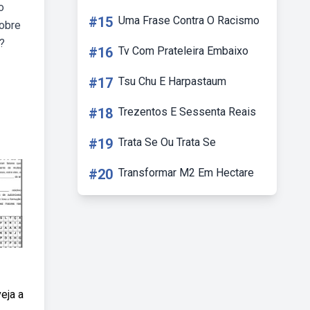
o
#15
Uma Frase Contra O Racismo
sobre
?
#16
Tv Com Prateleira Embaixo
#17
Tsu Chu E Harpastaum
#18
Trezentos E Sessenta Reais
#19
Trata Se Ou Trata Se
#20
Transformar M2 Em Hectare
eja a