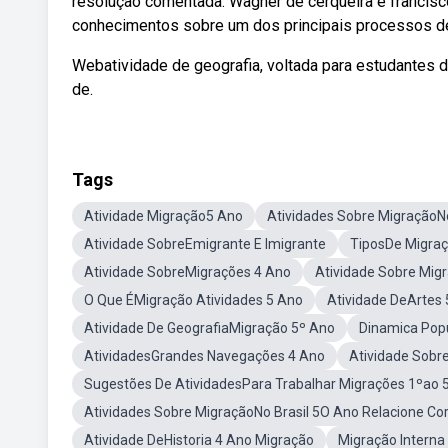
resolução comentada. Wagner de cerqueira e francisc
conhecimentos sobre um dos principais processos d
Webatividade de geografia, voltada para estudantes d
de.
Tags
Atividade Migração5 Ano
Atividades Sobre MigraçãoN
Atividade SobreEmigrante E Imigrante
TiposDe Migraç
Atividade SobreMigrações 4 Ano
Atividade Sobre Mig
O Que ÉMigração Atividades 5 Ano
Atividade DeArtes
Atividade De GeografiaMigração 5º Ano
Dinamica Popu
AtividadesGrandes Navegações 4 Ano
Atividade Sobr
Sugestões De AtividadesPara Trabalhar Migrações 1ºao 
Atividades Sobre MigraçãoNo Brasil 5O Ano Relacione C
Atividade DeHistoria 4 Ano Migração
Migração Interna