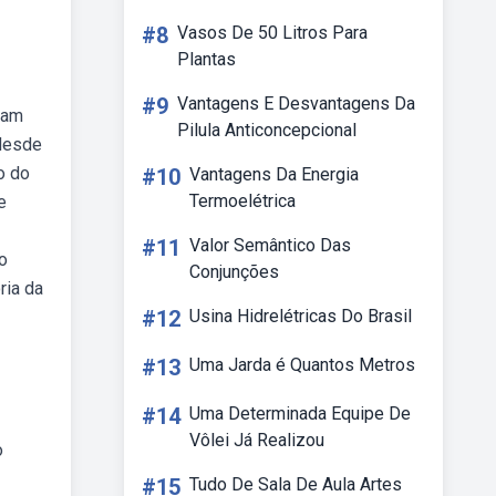
#8
Vasos De 50 Litros Para
Plantas
#9
Vantagens E Desvantagens Da
dam
Pilula Anticoncepcional
 desde
o do
#10
Vantagens Da Energia
Termoelétrica
e
#11
Valor Semântico Das
o
Conjunções
ria da
#12
Usina Hidrelétricas Do Brasil
#13
Uma Jarda é Quantos Metros
#14
Uma Determinada Equipe De
Vôlei Já Realizou
o
#15
Tudo De Sala De Aula Artes