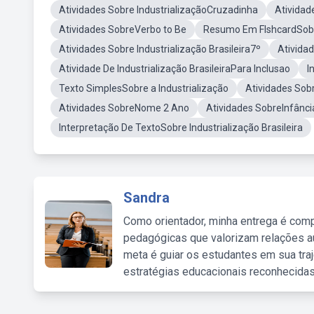
Atividades Sobre IndustrializaçãoCruzadinha
Atividad
Atividades SobreVerbo to Be
Resumo Em FlshcardSobre
Atividades Sobre Industrialização Brasileira7º
Ativida
Atividade De Industrialização BrasileiraPara Inclusao
I
Texto SimplesSobre a Industrialização
Atividades So
Atividades SobreNome 2 Ano
Atividades SobreInfânci
Interpretação De TextoSobre Industrialização Brasileira
Sandra
Como orientador, minha entrega é comp
pedagógicas que valorizam relações au
meta é guiar os estudantes em sua traj
estratégias educacionais reconhecidas