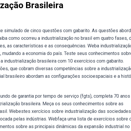
ização Brasileira
e simulado de cinco questões com gabarito. As questões abor
aiba como ocorreu a industrialização no brasil em quatro fases,
ores, as características e as consequências. Weba industrializaçã
 xx, mudando a economia do país. Teste seus conhecimentos sobr
industrialização brasileira com 10 exercícios com gabarito.
ões, que cobram diversas competências sobre a industrializaçã
al brasileiro abordam as configurações socioespaciais e a histó
o fundo de garantia por tempo de serviço (fgts), completa 70 anos
trialização brasileira. Meça os seus conhecimentos sobre as
brasil. Webestes xercícios sobre industrialização das sociedades
cada pelas indústrias. Webfaça uma lista de exercícios sobre 
mentos sobre as principais dinâmicas da expansão industrial no