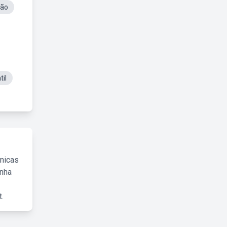
ção
til
cnicas
inha
.