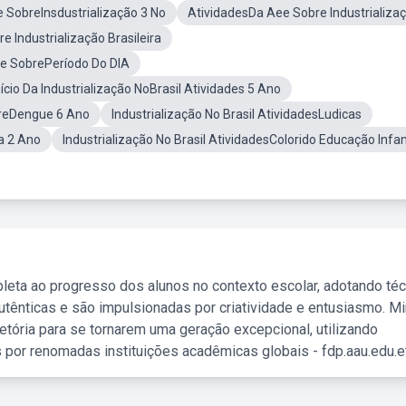
e SobreInsdustrialização 3 No
AtividadesDa Aee Sobre Industrializa
 Industrialização Brasileira
de SobrePeríodo Do DIA
nício Da Industrialização NoBrasil Atividades 5 Ano
breDengue 6 Ano
Industrialização No Brasil AtividadesLudicas
a 2 Ano
Industrialização No Brasil AtividadesColorido Educação Infan
leta ao progresso dos alunos no contexto escolar, adotando té
tênticas e são impulsionadas por criatividade e entusiasmo. M
etória para se tornarem uma geração excepcional, utilizando
 por renomadas instituições acadêmicas globais - fdp.aau.edu.et