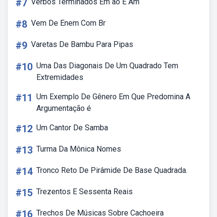
#7
Verbos Terminados Em ão E Am
#8
Vem De Enem Com Br
#9
Varetas De Bambu Para Pipas
#10
Uma Das Diagonais De Um Quadrado Tem
Extremidades
#11
Um Exemplo De Gênero Em Que Predomina A
Argumentação é
#12
Um Cantor De Samba
#13
Turma Da Mônica Nomes
#14
Tronco Reto De Pirâmide De Base Quadrada.
#15
Trezentos E Sessenta Reais
#16
Trechos De Músicas Sobre Cachoeira