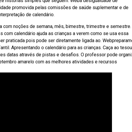
lize histórias simples que seguem. Weba desigualdade de
tividade promovida pelas comissões de saúde suplementar e de
terpretação de calendário.
lha com noções de semana, mês, bimestre, trimestre e semestre.
des com calendário ajuda as crianças a verem como se usa essa
ser praticada pois pode ser diretamente ligada ao. Webprepara
antil. Apresentando o calendário para as crianças. Caça ao tesou
s datas através de pistas e desafios. O professor pode organi
 setembro amarelo com as melhores atividades e recursos