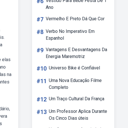
#6
Vestido Para Bebe Festa De 1
Ano
#7
Vermelho E Preto Dá Que Cor
m
#8
Verbo No Imperativo Em
is.
Espanhol
ma
#9
Vantagens E Desvantagens Da
Energia Maremotriz
e elas
ano
#10
Universo Bike é Confiável
das na
#11
Uma Nova Educação Filme
antes
Completo
#12
Um Traço Cultural Da França
ário,
#13
Um Professor Aplica Durante
vera
Os Cinco Dias úteis
s