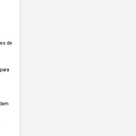
ões de
 para
rdem
s