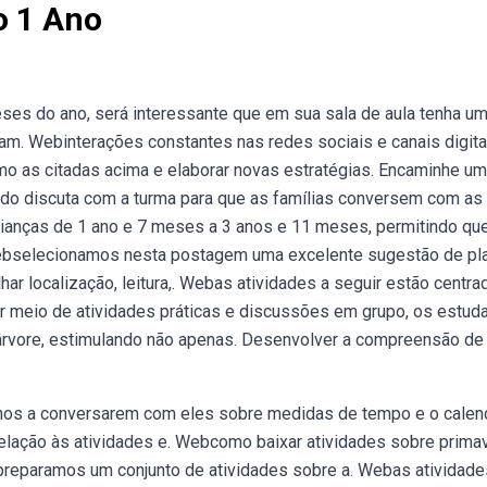
o 1 Ano
eses do ano, será interessante que em sua sala de aula tenha u
am. Webinterações constantes nas redes sociais e canais digita
o as citadas acima e elaborar novas estratégias. Encaminhe u
 do discuta com a turma para que as famílias conversem com as
crianças de 1 ano e 7 meses a 3 anos e 11 meses, permitindo qu
 Webselecionamos nesta postagem uma excelente sugestão de pl
lhar localização, leitura,. Webas atividades a seguir estão centra
r meio de atividades práticas e discussões em grupo, os estud
a árvore, estimulando não apenas. Desenvolver a compreensão de
nos a conversarem com eles sobre medidas de tempo e o calend
elação às atividades e. Webcomo baixar atividades sobre prima
, preparamos um conjunto de atividades sobre a. Webas atividade