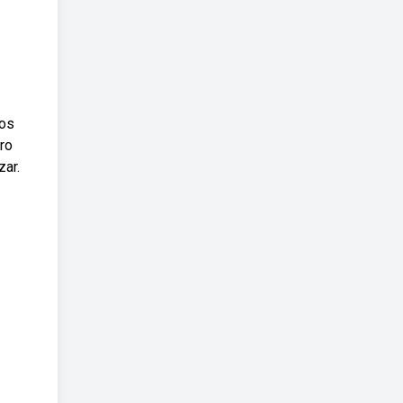
mos
ro
zar.