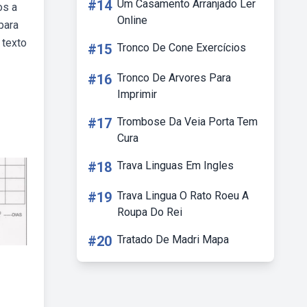
#14
Um Casamento Arranjado Ler
os a
Online
para
 texto
#15
Tronco De Cone Exercícios
#16
Tronco De Arvores Para
Imprimir
#17
Trombose Da Veia Porta Tem
Cura
#18
Trava Linguas Em Ingles
#19
Trava Lingua O Rato Roeu A
Roupa Do Rei
#20
Tratado De Madri Mapa