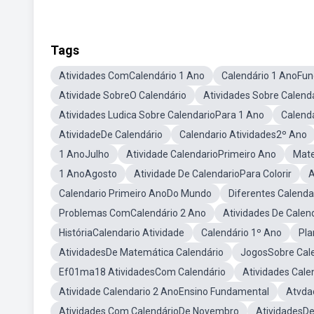
Tags
Atividades ComCalendário 1 Ano
Calendário 1 AnoFu
Atividade SobreO Calendário
Atividades Sobre Calend
Atividades Ludica Sobre CalendarioPara 1 Ano
Calend
AtividadeDe Calendário
Calendario Atividades2º Ano
1 AnoJulho
Atividade CalendarioPrimeiro Ano
Mate
1 AnoAgosto
Atividade De CalendarioPara Colorir
A
Calendario Primeiro AnoDo Mundo
Diferentes Calenda
Problemas ComCalendário 2 Ano
Atividades De Cale
HistóriaCalendario Atividade
Calendário 1º Ano
Pla
AtividadesDe Matemática Calendário
JogosSobre Cal
Ef01ma18 AtividadesCom Calendário
Atividades Cal
Atividade Calendario 2 AnoEnsino Fundamental
Atvda
Atividades Com CalendárioDe Novembro
AtividadesDe