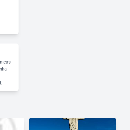
cnicas
inha
.