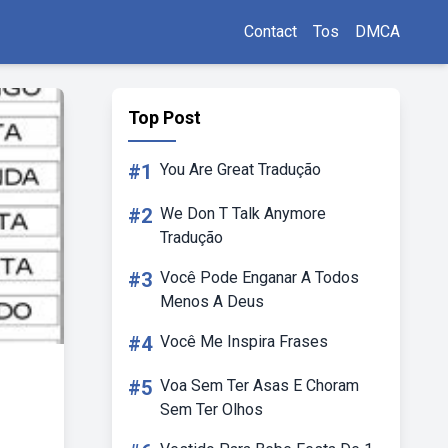
Contact
Tos
DMCA
Top Post
#1
You Are Great Tradução
#2
We Don T Talk Anymore
Tradução
#3
Você Pode Enganar A Todos
Menos A Deus
#4
Você Me Inspira Frases
#5
Voa Sem Ter Asas E Choram
Sem Ter Olhos