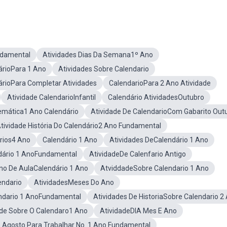
ndamental
Atividades Dias Da Semana1º Ano
árioPara 1 Ano
Atividades Sobre Calendario
árioPara Completar Atividades
CalendarioPara 2 Ano Atividade
Atividade CalendarioInfantil
Calendário AtividadesOutubro
mática1 Ano Calendário
Atividade De CalendarioCom Gabarito Out
tividade História Do Calendário2 Ano Fundamental
rios4 Ano
Calendário 1 Ano
Atividades DeCalendário 1 Ano
ndário 1 AnoFundamental
AtividadeDe Calenfario Antigo
no De AulaCalendário 1 Ano
AtviddadeSobre Calendario 1 Ano
endario
AtividadesMeses Do Ano
endario 1 AnoFundamental
Atividades De HistoriaSobre Calendario 2
de Sobre O Calendaro1 Ano
AtividadeDIA Mes E Ano
 Agosto Para Trabalhar No. 1 Ano Fundamental