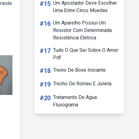
#15
Um Apostador Deve Escolher
grande
Uma Entre Cinco Moedas
#16
Um Aparelho Possui Um
Resistor Com Determinada
Resistência Elétrica
#17
Tudo O Que Sei Sobre O Amor
Pdf
#18
Treino De Boxe Iniciante
#19
Trecho De Romeu E Julieta
#20
Tratamento De Agua
Fluxograma