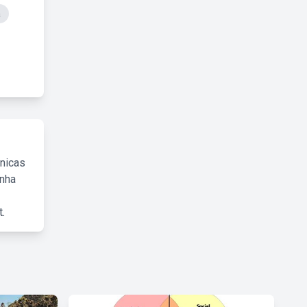
a
cnicas
inha
.