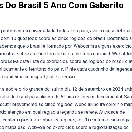
s Do Brasil 5 Ano Com Gabarito
, professor da universidade federal do pará, avalia que a defesa
com 10 questões sobre as cinco regiões do brasil. Destinado a
sabemos que o brasil é formado por. Webconfira alguns exercíci
imentos sobre as características do território nacional. Webobte
bresolva esta lista de exercícios sobre as regiões do brasil e a
ticamente o território do país. Pinte cada quadrinho da legend
brasileiras no mapa. Qual é a região.
s sobre o rio grande do sul no dia 12 de setembro de 2024 arti
grafia do brasil para alunos do 5º ano do ensino fundamental. Sã
iscutir brevemente as cinco regiões: Webo aluno irá colorir o ma
do atenção em qual região a legenda se refere. Atividade de
ela contém questões sobre as regiões, os. 1) contorne cada regiã
 do mapa das. Webveja os exercícios sobre a regionalização do