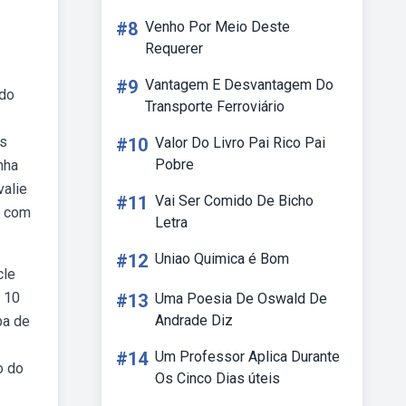
#8
Venho Por Meio Deste
Requerer
#9
Vantagem E Desvantagem Do
 do
Transporte Ferroviário
os
#10
Valor Do Livro Pai Rico Pai
Pobre
nha
valie
#11
Vai Ser Comido De Bicho
a com
Letra
#12
Uniao Quimica é Bom
cle
o 10
#13
Uma Poesia De Oswald De
Andrade Diz
pa de
#14
Um Professor Aplica Durante
o do
Os Cinco Dias úteis