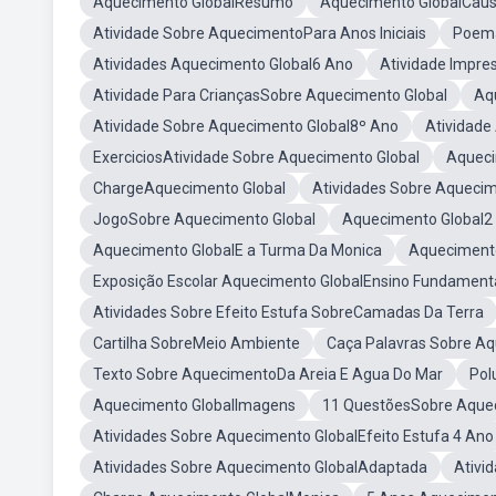
Aquecimento GlobalResumo
Aquecimento GlobalCau
Atividade Sobre AquecimentoPara Anos Iniciais
Poema
Atividades Aquecimento Global6 Ano
Atividade Impre
Atividade Para CriançasSobre Aquecimento Global
Aq
Atividade Sobre Aquecimento Global8º Ano
Atividade
ExerciciosAtividade Sobre Aquecimento Global
Aqueci
ChargeAquecimento Global
Atividades Sobre Aquecim
JogoSobre Aquecimento Global
Aquecimento Global2
Aquecimento GlobalE a Turma Da Monica
Aqueciment
Exposição Escolar Aquecimento GlobalEnsino Fundament
Atividades Sobre Efeito Estufa SobreCamadas Da Terra
Cartilha SobreMeio Ambiente
Caça Palavras Sobre Aq
Texto Sobre AquecimentoDa Areia E Agua Do Mar
Pol
Aquecimento GlobalImagens
11 QuestõesSobre Aquec
Atividades Sobre Aquecimento GlobalEfeito Estufa 4 Ano
Atividades Sobre Aquecimento GlobalAdaptada
Ativi