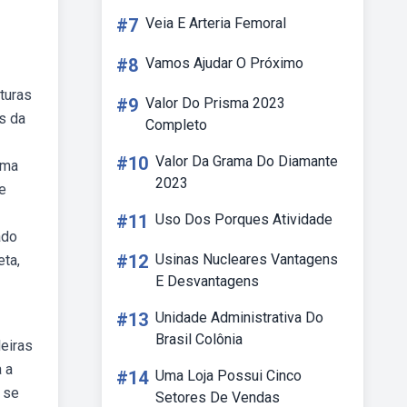
#7
Veia E Arteria Femoral
#8
Vamos Ajudar O Próximo
turas
#9
Valor Do Prisma 2023
s da
Completo
#10
Valor Da Grama Do Diamante
ema
2023
e
#11
Uso Dos Porques Atividade
ado
#12
Usinas Nucleares Vantagens
ta,
E Desvantagens
#13
Unidade Administrativa Do
Brasil Colônia
leiras
 a
#14
Uma Loja Possui Cinco
 se
Setores De Vendas