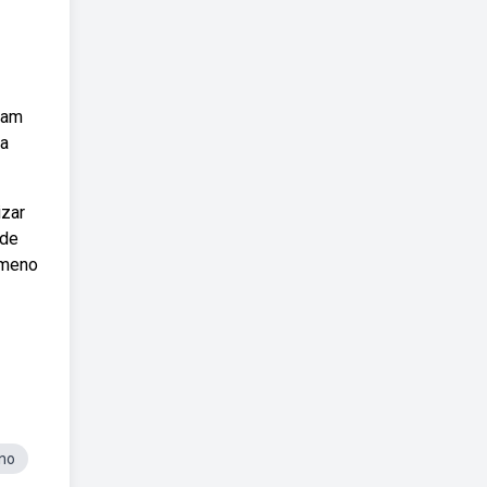
uam
ra
izar
 de
ômeno
Ano