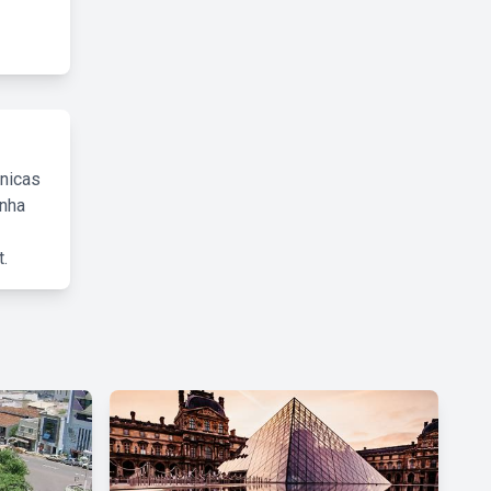
cnicas
inha
.