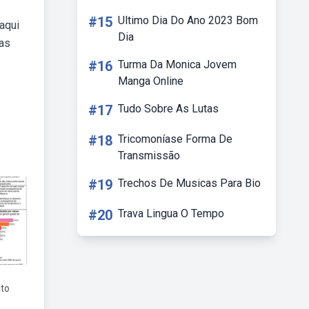
#15
Ultimo Dia Do Ano 2023 Bom
aqui
Dia
uas
#16
Turma Da Monica Jovem
Manga Online
#17
Tudo Sobre As Lutas
#18
Tricomoníase Forma De
Transmissão
#19
Trechos De Musicas Para Bio
#20
Trava Lingua O Tempo
nto