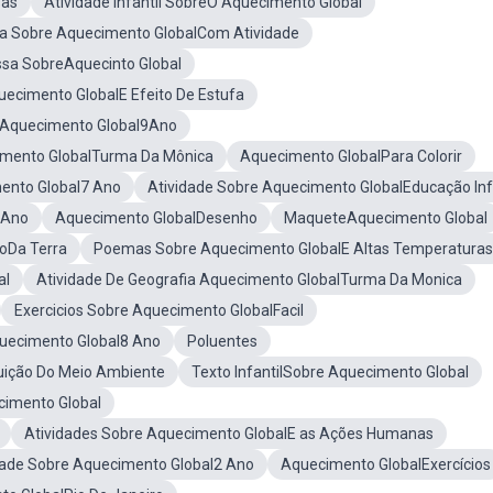
sas
Atividade Infantil SobreO Aquecimento Global
 Sobre Aquecimento GlobalCom Atividade
ssa SobreAquecinto Global
uecimento GlobalE Efeito De Estufa
 Aquecimento Global9Ano
mento GlobalTurma Da Mônica
Aquecimento GlobalPara Colorir
ento Global7 Ano
Atividade Sobre Aquecimento GlobalEducação Infa
 Ano
Aquecimento GlobalDesenho
MaqueteAquecimento Global
oDa Terra
Poemas Sobre Aquecimento GlobalE Altas Temperaturas
al
Atividade De Geografia Aquecimento GlobalTurma Da Monica
Exercicios Sobre Aquecimento GlobalFacil
uecimento Global8 Ano
Poluentes
uição Do Meio Ambiente
Texto InfantilSobre Aquecimento Global
imento Global
Atividades Sobre Aquecimento GlobalE as Ações Humanas
dade Sobre Aquecimento Global2 Ano
Aquecimento GlobalExercícios