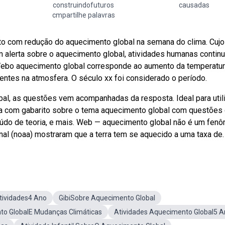
construindofuturos
causadas
cmpartilhe palavras
o com redução do aquecimento global na semana do clima. Cujo
m alerta sobre o aquecimento global, atividades humanas contin
Webo aquecimento global corresponde ao aumento da temperatu
ntes na atmosfera. O século xx foi considerado o período.
al, as questões vem acompanhadas da resposta. Ideal para util
gia com gabarito sobre o tema aquecimento global com questões
teúdo de teoria, e mais. Web — aquecimento global não é um fen
al (noaa) mostraram que a terra tem se aquecido a uma taxa de.
tividades4 Ano
GibiSobre Aquecimento Global
o GlobalE Mudanças Climáticas
Atividades Aquecimento Global5 