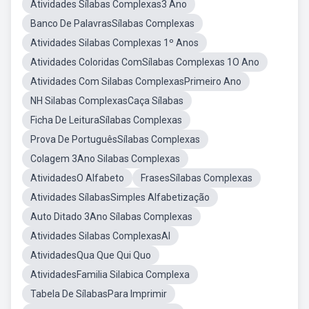
Atividades Sílabas Complexas3 Ano
Banco De PalavrasSílabas Complexas
Atividades Silabas Complexas 1º Anos
Atividades Coloridas ComSílabas Complexas 1O Ano
Atividades Com Silabas ComplexasPrimeiro Ano
NH Silabas ComplexasCaça Sílabas
Ficha De LeituraSílabas Complexas
Prova De PortuguêsSílabas Complexas
Colagem 3Ano Silabas Complexas
AtividadesO Alfabeto
FrasesSílabas Complexas
Atividades SílabasSimples Alfabetização
Auto Ditado 3Ano Sílabas Complexas
Atividades Silabas ComplexasAl
AtividadesQua Que Qui Quo
AtividadesFamilia Silabica Complexa
Tabela De SílabasPara Imprimir