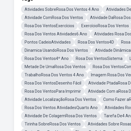
Atividades SobreRosa Dos Ventos 4 Ano
Atividades D
Atividade ComRosa Dos Ventos
Atividade DaRosa Dos
Rosa Dos VentosExercícios
ExercícioRosa Dos Ventos
Rosa Dos Ventos Atividades6 Ano
Atividades Rosa Do
Pontos CadeisAtividades
Rosa Dos Ventos4D
Rosa
Dinamica UsandoRosa Dos Ventos
Atividade Dinâmic
Rosa Dos Ventos4º Ano
Rosa Dos VentosSistema
Metade De UmaRosa Dos Ventos
Rosa Dos VentosCo
TrabalhoRosa Dos Ventos 4 Ano
Imagem Rosa Dos Ven
Rosa Dos VentosDesenho Fácil
Atividade PtadaRosa D
Rosa Dos VentosPara Imprimir
Atividade Com aRosa 
Atividade LocalizaçãoRosa Dos Ventos
Como Fazer aR
Rosa Dos Ventos AtividadesQuarto Ano
Atividades Ro
Atividade De ColagemRosa Dos Ventos
Tarefa De4 An
Tirinha SobreRosa Dos Ventos
Atividades Sobre Rosa