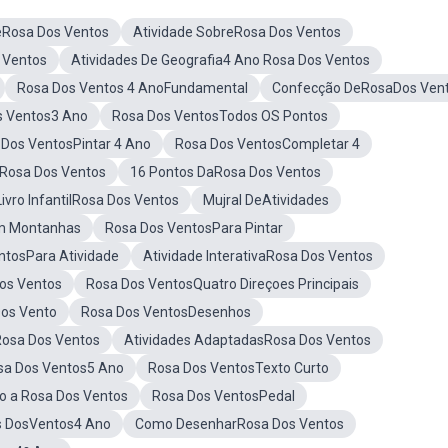
eRosa Dos Ventos
Atividade SobreRosa Dos Ventos
 Ventos
Atividades De Geografia4 Ano Rosa Dos Ventos
Rosa Dos Ventos 4 AnoFundamental
Confecção DeRosaDos Ven
s Ventos3 Ano
Rosa Dos VentosTodos OS Pontos
 Dos VentosPintar 4 Ano
Rosa Dos VentosCompletar 4
aRosa Dos Ventos
16 Pontos DaRosa Dos Ventos
Livro InfantilRosa Dos Ventos
Mujral DeAtividades
m Montanhas
Rosa Dos VentosPara Pintar
tosPara Atividade
Atividade InterativaRosa Dos Ventos
os Ventos
Rosa Dos VentosQuatro Direçoes Principais
Dos Vento
Rosa Dos VentosDesenhos
osa Dos Ventos
Atividades AdaptadasRosa Dos Ventos
sa Dos Ventos5 Ano
Rosa Dos VentosTexto Curto
o a Rosa Dos Ventos
Rosa Dos VentosPedal
s DosVentos4 Ano
Como DesenharRosa Dos Ventos