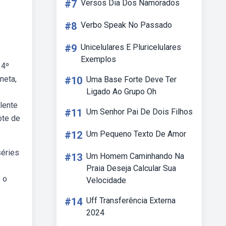
#7
Versos Dia Dos Namorados
#8
Verbo Speak No Passado
#9
Unicelulares E Pluricelulares
Exemplos
 4º
neta,
#10
Uma Base Forte Deve Ter
Ligado Ao Grupo Oh
lente
#11
Um Senhor Pai De Dois Filhos
ote de
#12
Um Pequeno Texto De Amor
séries
#13
Um Homem Caminhando Na
Praia Deseja Calcular Sua
) o
Velocidade
#14
Uff Transferência Externa
2024