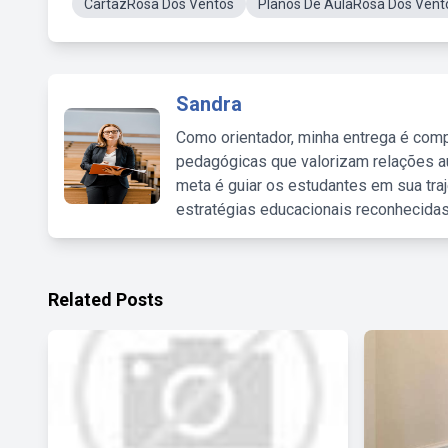
CartazRosa Dos Ventos
Planos De AulaRosa Dos Vent
Sandra
Como orientador, minha entrega é comp
pedagógicas que valorizam relações au
meta é guiar os estudantes em sua traj
estratégias educacionais reconhecidas
Related Posts