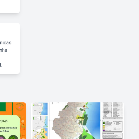
cnicas
inha
.