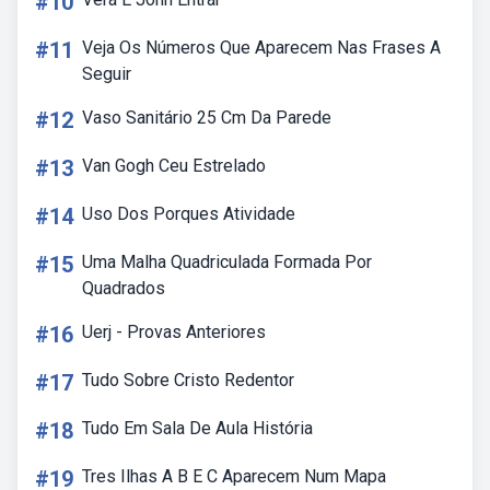
#10
#11
Veja Os Números Que Aparecem Nas Frases A
Seguir
#12
Vaso Sanitário 25 Cm Da Parede
#13
Van Gogh Ceu Estrelado
#14
Uso Dos Porques Atividade
#15
Uma Malha Quadriculada Formada Por
Quadrados
#16
Uerj - Provas Anteriores
#17
Tudo Sobre Cristo Redentor
#18
Tudo Em Sala De Aula História
#19
Tres Ilhas A B E C Aparecem Num Mapa