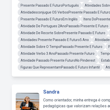
Presente Passado E FuturoPortuguês
Atividades Sobr
Atividadesconjugue OS VerbosPresente Passado E Futur
Presente Passado E FuturoEm Inglês
Itens DoPresente
Atividade De Portugues 2AnoPassado Presente E Futuro
Atividade De Recorte SobrePresente Passado E Futuro
Atividades Presente Passado E Futuro5 Ano
Atividad
Atividade Sobre O TempoPassado Presente E Futuro
P
Atividade Verbo 3 AnoPassado Presente Futuro
Tempo
Atividade Passado Presente FuturoNo Pinderest
Estab
Figuras Que RepresentamPassado E Futuro Infantil
At
Sandra
Como orientador, minha entrega é comp
pedagógicas que valorizam relações au