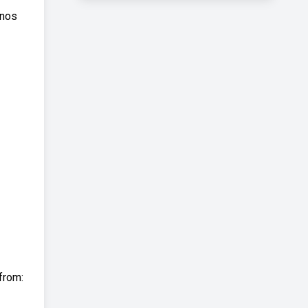
unos
from: