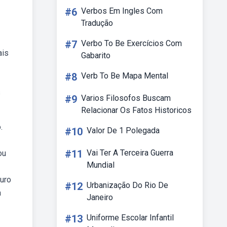
#6
Verbos Em Ingles Com
Tradução
#7
Verbo To Be Exercícios Com
ais
Gabarito
#8
Verb To Be Mapa Mental
s
#9
Varios Filosofos Buscam
Relacionar Os Fatos Historicos
.
#10
Valor De 1 Polegada
#11
Vai Ter A Terceira Guerra
ou
Mundial
turo
#12
Urbanização Do Rio De
a
Janeiro
#13
Uniforme Escolar Infantil