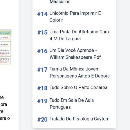
Masculino
#14
Unicórnio Para Imprimir E
Colorir
#15
Uma Pista De Atletismo Com
4 M De Largura
#16
Um Dia Você Aprende -
William Shakespeare Pdf
#17
Turma Da Mônica Jovem
Personagens Antes E Depois
#18
Tudo Sobre O Parto Cesárea
ne
#19
Tudo Em Sala De Aula
sora
Portugues
re
ara o
#20
Tratado De Fisiologia Guyton