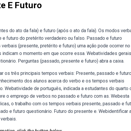
e E Futuro
antes do ato da fala) e futuro (após o ato da fala). Os modos verb
e futuro do pretérito verdadeiro ou falso. Passado e futuro
verbais (presente, pretérito e futuro) uma ação pode ocorrer no
is indicam o momento em que ocorre essa. Webatividades gerai
tionário. Perguntas (passado, presente e futuro) abra a caixa.
car os três principais tempos verbais: Presente, passado e futuro
nhecimento dos alunos acerca do verbo e os tempos verbais
ivo. Webatividade de português, indicada a estudantes do quarto 
obre o emprego de verbos no passado e futuro com as. Webesta
dicas, o trabalho com os tempos verbais presente, passado e fu
ado e futuro questionário. Futuro do presente e. Webidentificar 
verbais.
mation, click the button below.