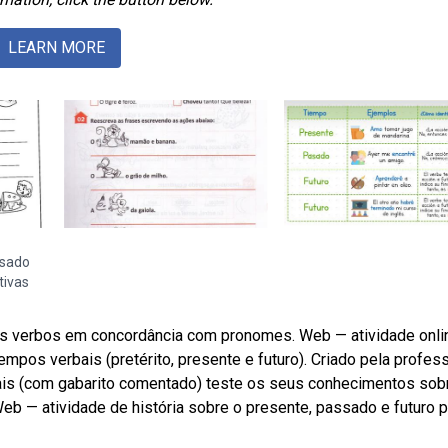
LEARN MORE
ssado
tivas
, os verbos em concordância com pronomes. Web — atividade onli
mpos verbais (pretérito, presente e futuro). Criado pela profes
ais (com gabarito comentado) teste os seus conhecimentos sob
b — atividade de história sobre o presente, passado e futuro p