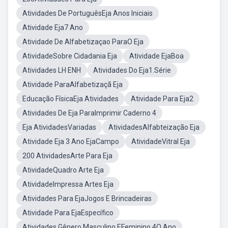
Atividades De PortuguêsEja Anos Iniciais
Atividade Eja7 Ano
Atividade De Alfabetizaçao ParaO Eja
AtividadeSobre Cidadania Eja
Atividade EjaBoa
Atividades LH ENH
Atividades Do Eja1.Série
Atividade ParaAlfabetizaçã Eja
Educação FísicaEja Atividades
Atividade Para Eja2
Atividades De Eja ParaImprimir Caderno 4
Eja AtividadesVariadas
AtividadesAlfabteização Eja
Atividade Eja 3 Ano EjaCampo
AtividadeVitral Eja
200 AtividadesArte Para Eja
AtividadeQuadro Arte Eja
AtividadeImpressa Artes Eja
Atividades Para EjaJogos E Brincadeiras
Atividade Para EjaEspecífico
Atividades Gênero Masculino EFeminino 4O Ano