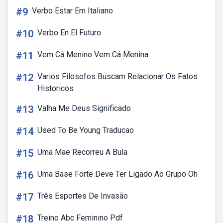
#9
Verbo Estar Em Italiano
#10
Verbo En El Futuro
#11
Vem Cá Menino Vem Cá Menina
#12
Varios Filosofos Buscam Relacionar Os Fatos
Historicos
#13
Valha Me Deus Significado
#14
Used To Be Young Traducao
#15
Uma Mae Recorreu A Bula
#16
Uma Base Forte Deve Ter Ligado Ao Grupo Oh
#17
Três Esportes De Invasão
#18
Treino Abc Feminino Pdf