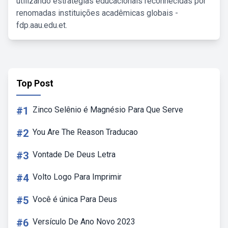
utilizando estratégias educacionais reconhecidas por
renomadas instituições acadêmicas globais -
fdp.aau.edu.et.
Top Post
#1
Zinco Selênio é Magnésio Para Que Serve
#2
You Are The Reason Traducao
#3
Vontade De Deus Letra
#4
Volto Logo Para Imprimir
#5
Você é única Para Deus
#6
Versículo De Ano Novo 2023