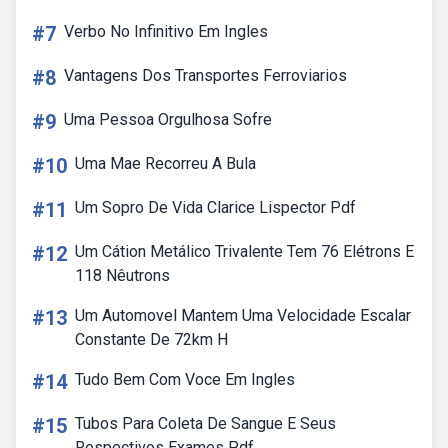
#7
Verbo No Infinitivo Em Ingles
#8
Vantagens Dos Transportes Ferroviarios
#9
Uma Pessoa Orgulhosa Sofre
#10
Uma Mae Recorreu A Bula
#11
Um Sopro De Vida Clarice Lispector Pdf
#12
Um Cátion Metálico Trivalente Tem 76 Elétrons E
118 Nêutrons
#13
Um Automovel Mantem Uma Velocidade Escalar
Constante De 72km H
#14
Tudo Bem Com Voce Em Ingles
#15
Tubos Para Coleta De Sangue E Seus
Respectivos Exames Pdf