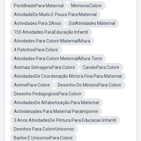
PontilhadoPara Maternal
MinnionsColorir
AtividadeDe Muito E Pouco Para Maternal
Actividades Para 2Anos
SolAtividades Maternal
155 Atividades ParaEducação Infantil
Atividades Para Colorir MaternalAltura
4 PatinhosPara Colorir
Atividades Para Colorir MaternalAltura Torre
Animais SelvagensPara Colorir
CavaloPara Colorir
AtividadesDe Coordenação Motora Fina Para Maternal
AnimePara Colorir
Desenho Do MinionsPara Colorir
Desenho PedagogicosPara Colorir
AtividadesDe Alfabetização Para Maternal
Actividesades Para Maternal ParaImprimir
3 Anos AtividadesDe Pintura Para Educacao Infantil
Desnhos Para ColorirUnicornio
Barbie E UnicornioPara Colorir