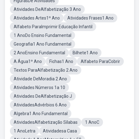
FigurasDe Atividades
Atividades DeAlfabetização 3 Ano
Atividades Artes1º Ano
Atividades Frases1 Ano
Alfabeto ParaImprimir Educação Infantil
1 AnoDo Ensino Fundamental
Geografia1 Ano Fundamental
2 AnoEnsino Fundamental
Bilhete1 Ano
A Água1º Ano
Fichas1 Ano
Alfabeto ParaCobrir
Textos ParaAlfabetização 2 Ano
Atividade DeMoradia 2 Ano
Atividades Números 1a 10
Atividades DeAlfabetização J
AtividadesAdvérbios 6 Ano
Algebra1 Ano Fundamental
AtividadesAlfabetização Sílabas
1 AnoC
1 AnoLetra
Atividadesa Casa