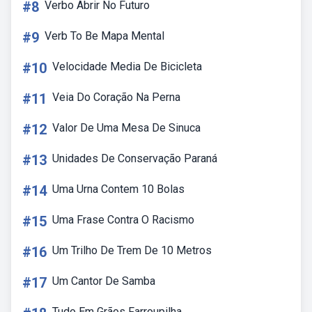
#8
Verbo Abrir No Futuro
#9
Verb To Be Mapa Mental
#10
Velocidade Media De Bicicleta
#11
Veia Do Coração Na Perna
#12
Valor De Uma Mesa De Sinuca
#13
Unidades De Conservação Paraná
#14
Uma Urna Contem 10 Bolas
#15
Uma Frase Contra O Racismo
#16
Um Trilho De Trem De 10 Metros
#17
Um Cantor De Samba
Tudo Em Grãos Farroupilha