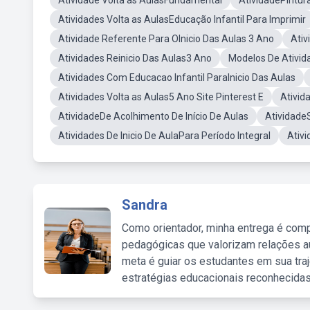
Atividade Volta as AulasFundamental
AtividadePintura
Atividades Volta as AulasEducação Infantil Para Imprimir
Atividade Referente Para OInicio Das Aulas 3 Ano
Ativ
Atividades Reinicio Das Aulas3 Ano
Modelos De Ativida
Atividades Com Educacao Infantil ParaInicio Das Aulas
Atividades Volta as Aulas5 Ano Site Pinterest E
Ativid
AtividadeDe Acolhimento De Início De Aulas
Atividad
Atividades De Inicio De AulaPara Período Integral
Ativ
Sandra
Como orientador, minha entrega é comp
pedagógicas que valorizam relações au
meta é guiar os estudantes em sua traj
estratégias educacionais reconhecidas