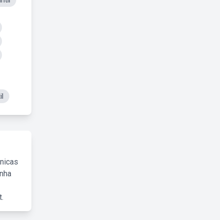
ntil
il
cnicas
inha
.