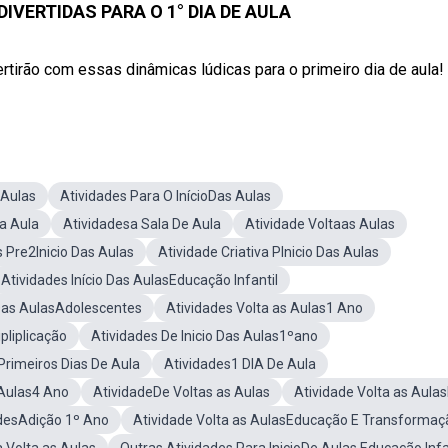
IVERTIDAS PARA O 1° DIA DE AULA
ertirão com essas dinâmicas lúdicas para o primeiro dia de aula!
 Aulas
Atividades Para O InícioDas Aulas
Da Aula
Atividadesa Sala De Aula
Atividade Voltaas Aulas
 Pre2Inicio Das Aulas
Atividade Criativa PInicio Das Aulas
Atividades Início Das AulasEducação Infantil
 Das AulasAdolescentes
Atividades Volta as Aulas1 Ano
ipliplicação
Atividades De Inicio Das Aulas1ºano
Primeiros Dias De Aula
Atividades1 DIA De Aula
 Aulas4 Ano
AtividadeDe Voltas as Aulas
Atividade Volta as Aula
desAdição 1º Ano
Atividade Volta as AulasEducação E Transformaç