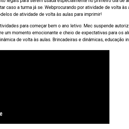
to legais para serem usada especialmente no primeiro dia de au
ar caso a turma já se. Webprocurando por atividade de volta às 
los de atividade de volta às aulas para imprimir!
 atividades para começar bem o ano letivo: Mec suspende autori
pre um momento emocionante e cheio de expectativas para os al
nâmica de volta às aulas. Brincadeiras e dinâmicas, educação inf