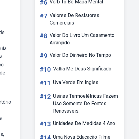
#6
Verb To Be Mapa Mental
#7
Valores De Resistores
Comerciais
 de
#8
Valor Do Livro Um Casamento
Arranjado
ula
#9
Valor Do Dinheiro No Tempo
ja
co
#10
Valha Me Deus Significado
 de
#11
Uva Verde Em Ingles
#12
Usinas Termoelétricas Fazem
rtório
Uso Somente De Fontes
Renováveis.
e
#13
Unidades De Medidas 4 Ano
o
s,
#14
Uma Nova Educação Filme