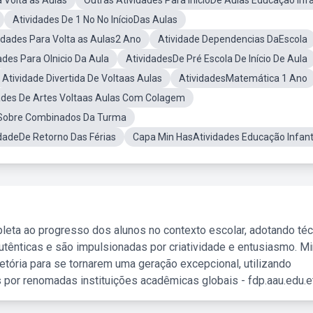
 Volta as Aulas
Outras Atividades Para InicioDe Aulas Educação Infa
Atividades De 1 No No InícioDas Aulas
idades Para Volta as Aulas2 Ano
Atividade Dependencias DaEscola
des Para OInicio Da Aula
AtividadesDe Pré Escola De Início De Aula
Atividade Divertida De Voltaas Aulas
AtividadesMatemática 1 Ano
ades De Artes Voltaas Aulas Com Colagem
eSobre Combinados Da Turma
idadeDe Retorno Das Férias
Capa Min HasAtividades Educação Infant
leta ao progresso dos alunos no contexto escolar, adotando té
tênticas e são impulsionadas por criatividade e entusiasmo. M
etória para se tornarem uma geração excepcional, utilizando
 por renomadas instituições acadêmicas globais - fdp.aau.edu.et