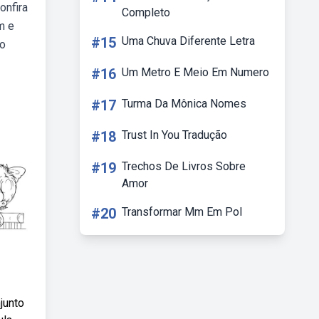
onfira
Completo
m e
#15
Uma Chuva Diferente Letra
so
#16
Um Metro E Meio Em Numero
#17
Turma Da Mônica Nomes
#18
Trust In You Tradução
#19
Trechos De Livros Sobre
Amor
#20
Transformar Mm Em Pol
junto