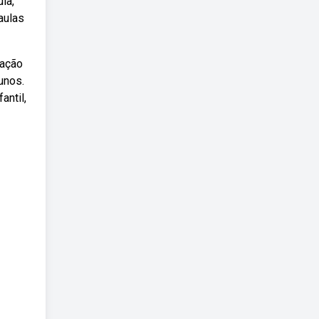
la,
aulas
zação
unos.
antil,